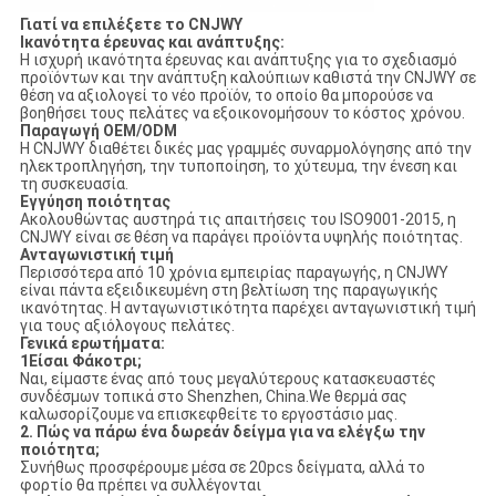
Γιατί να επιλέξετε το CNJWY
Ικανότητα έρευνας και ανάπτυξης:
Η ισχυρή ικανότητα έρευνας και ανάπτυξης για το σχεδιασμό
προϊόντων και την ανάπτυξη καλούπιων καθιστά την CNJWY σε
θέση να αξιολογεί το νέο προϊόν, το οποίο θα μπορούσε να
βοηθήσει τους πελάτες να εξοικονομήσουν το κόστος χρόνου.
Παραγωγή OEM/ODM
Η CNJWY διαθέτει δικές μας γραμμές συναρμολόγησης από την
ηλεκτροπληγήση, την τυποποίηση, το χύτευμα, την ένεση και
τη συσκευασία.
Εγγύηση ποιότητας
Ακολουθώντας αυστηρά τις απαιτήσεις του ISO9001-2015, η
CNJWY είναι σε θέση να παράγει προϊόντα υψηλής ποιότητας.
Ανταγωνιστική τιμή
Περισσότερα από 10 χρόνια εμπειρίας παραγωγής, η CNJWY
είναι πάντα εξειδικευμένη στη βελτίωση της παραγωγικής
ικανότητας. Η ανταγωνιστικότητα παρέχει ανταγωνιστική τιμή
για τους αξιόλογους πελάτες.
Γενικά ερωτήματα:
1Είσαι Φάκοτρι;
Ναι, είμαστε ένας από τους μεγαλύτερους κατασκευαστές
συνδέσμων τοπικά στο Shenzhen, China.We θερμά σας
καλωσορίζουμε να επισκεφθείτε το εργοστάσιο μας.
2.
Πώς να πάρω ένα δωρεάν δείγμα για να ελέγξω την
ποιότητα;
Συνήθως προσφέρουμε μέσα σε 20pcs δείγματα, αλλά το
φορτίο θα πρέπει να συλλέγονται