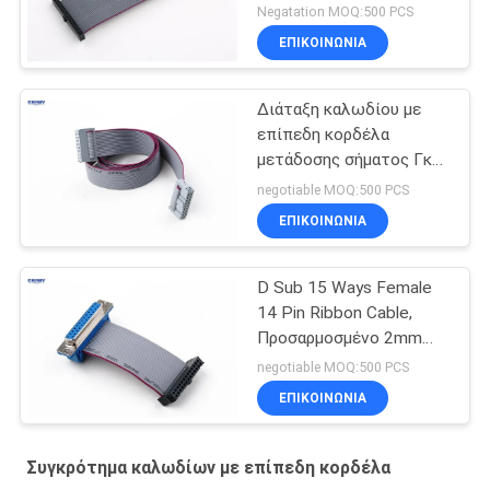
16 πιν επίπεδο καλώδιο
Negatation MOQ:500 PCS
κορδέλας
ΕΠΙΚΟΙΝΩΝΊΑ
Διάταξη καλωδίου με
επίπεδη κορδέλα
μετάδοσης σήματος Γκρι
χρώμα για οθόνη LED
negotiable MOQ:500 PCS
ΕΠΙΚΟΙΝΩΝΊΑ
D Sub 15 Ways Female
14 Pin Ribbon Cable,
Προσαρμοσμένο 2mm
Pitch Hard Disk
negotiable MOQ:500 PCS
Δικτυακό καλώδιο
ΕΠΙΚΟΙΝΩΝΊΑ
δεδομένων
Συγκρότημα καλωδίων με επίπεδη κορδέλα