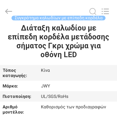
2026
ShenZhen
JWY
Electronic
Co.,Ltd.
Συγκρότημα καλωδίων με επίπεδη κορδέλα
All
Rights
Reserved.
Διάταξη καλωδίου με
ΣΠΊΤΙ
επίπεδη κορδέλα μετάδοσης
ΠΡΟΪΌΝΤΑ
σήματος Γκρι χρώμα για
οθόνη LED
ΠΕΡΊΠΟΥ
ΕΜΕΊΣ
Τόπος
Κίνα
καταγωγής:
ΓΎΡΟΣ
Μάρκα:
JWY
ΕΡΓΟΣΤΑΣΊΩΝ
Πιστοποίηση:
UL/SGS/RoHs
Αριθμό
Καθορισμός των προδιαγραφών
ΠΟΙΟΤΙΚΌΣ
μοντέλου: