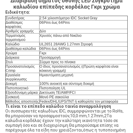
Διαβίβαση σήματος οθόνης LED Συγκρότημα
καλωδίου επίπεδης κορδέλας Γκρι χρώμα
Ειδικότητα:
Συνδετήρας
2.54 χιλιοστόμετρο IDC Socket Gray
Διαθέσιμες
06Pins έως 64Pins
καρφίτσες
Αριθμός γραμμής
Δύο
Τερματισμός
Χρυσός πάνω από Νικέλιο
τερματισμού
Καλώδιο
UL2651 28AWG 1.27mm Στροφή
Διαθέσιμα καλώδια
06Pins έως 64Pins
Χρώμα
Γκρι
Διάρκεια
Προσαρμογή
Στυλ
Σύρμα προς το πίνακα
Προσανατολισμός
Ο ίδιος προσανατολισμός ((Πρώτη καρφίτσα είναι
Crimp
κόκκινη γραμμή)
Εργαλεία
Ημιαυτόματη μηχανή
συρρίκνωσης
Δοκιμή
100% ανοικτή και σύντομη δοκιμή
Πιστοποιητικό
Πιστοποίηση UL
Εξισοδύναμη μάρκα
Δικτύωση TE/AMP/FCI
Συσκευή
Μονό PE σακούλα
Μέθοδος αποστολής
Fedex/DHL/UPS/TNT ή καθορίστε τον μεταφορέα
Τι είναι το επίπεδο καλώδιο ταινία συναρμολόγηση
Οι συσσωρευτές καλωδίων, IDC, συμμορφώνονται με το RoHs,
θα μπορούσαν να προσαρμοστούν,10,0 mm,1.27mm,2Τα
καλώδια κορδέλας έχουν την καλύτερη ικανότητα τόσο σε
συμπαγή όσο και σε διαχειρίσιμη.Θα μπορούσαμε επίσης να
παρέχουμε όλα τα είδη που χρειάζονται,όπως η τυποποιημένη