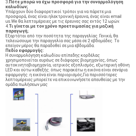
3.
Πότε μπορώ να έχω προσφορά για την συναρμολόγηση
καλωδίων;
Υπάρχουν δύο διαφορετικοί τρόποι για να πάρετε μια
προσφορά, ένας είναι ηλεκτρονική έρευνα, ένας είναι email
us.We θα λεπτομέρειες με τις έρευνες σας εντός 12 ωρών.
4.
Τι γίνεται με τον χρόνο προετοιμασίας για μαζική
παραγωγή;
Εξαρτάται από την ποσότητα της παραγγελίας. Γενικά, θα
τελειώσουμε την παραγγελία σας μέσα σε 2 εβδομάδες. Το
επείγον μέρος θα παραδοθεί σε μια εβδομάδα.
Πεδίο εφαρμογής:
Η συναρμολόγηση καλωδίου επίπεδης κορδέλας
χρησιμοποιείται ευρέως σε διάφορες βιομηχανίες, όπως
αυτοκινητοβιομηχανία, ιατρικός εξοπλισμός, εξωτερική οθόνη
LED και ούτω καθεξής. όπως παρακάτω η εικόνα είναι σενάρια
εφαρμογής. η εικόνα είναι περιορισμός,Για περισσότερες
λεπτομέρειες μπορείτε να επικοινωνήσετε απευθείας με την
ομάδα πωλήσεων μας