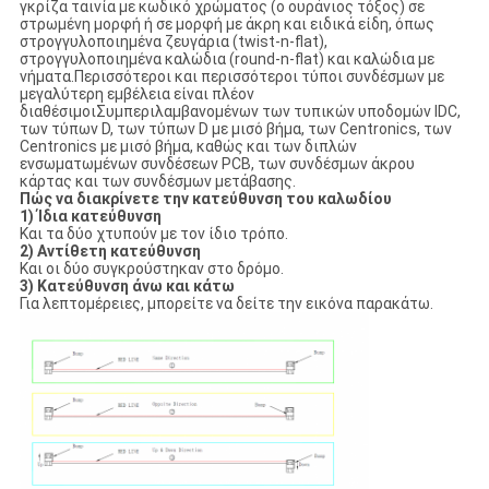
γκρίζα ταινία με κωδικό χρώματος (ο ουράνιος τόξος) σε
στρωμένη μορφή ή σε μορφή με άκρη και ειδικά είδη, όπως
στρογγυλοποιημένα ζευγάρια (twist-n-flat),
στρογγυλοποιημένα καλώδια (round-n-flat) και καλώδια με
νήματα.Περισσότεροι και περισσότεροι τύποι συνδέσμων με
μεγαλύτερη εμβέλεια είναι πλέον
διαθέσιμοιΣυμπεριλαμβανομένων των τυπικών υποδομών IDC,
των τύπων D, των τύπων D με μισό βήμα, των Centronics, των
Centronics με μισό βήμα, καθώς και των διπλών
ενσωματωμένων συνδέσεων PCB, των συνδέσμων άκρου
κάρτας και των συνδέσμων μετάβασης.
Πώς να διακρίνετε την κατεύθυνση του καλωδίου
1) Ίδια κατεύθυνση
Και τα δύο χτυπούν με τον ίδιο τρόπο.
2) Αντίθετη κατεύθυνση
Και οι δύο συγκρούστηκαν στο δρόμο.
3) Κατεύθυνση άνω και κάτω
Για λεπτομέρειες, μπορείτε να δείτε την εικόνα παρακάτω.