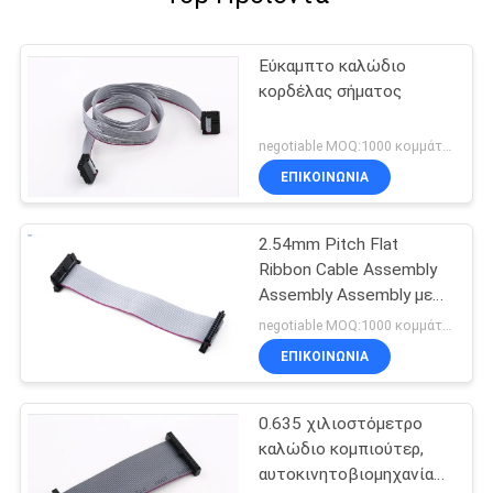
Εύκαμπτο καλώδιο
κορδέλας σήματος
negotiable MOQ:1000 κομμάτια
ΕΠΙΚΟΙΝΩΝΊΑ
2.54mm Pitch Flat
Ribbon Cable Assembly
Assembly Assembly με
πεταλούδα γάντζο PVC
negotiable MOQ:1000 κομμάτια
καλώδιο
ΕΠΙΚΟΙΝΩΝΊΑ
0.635 χιλιοστόμετρο
καλώδιο κομπιούτερ,
αυτοκινητοβιομηχανία