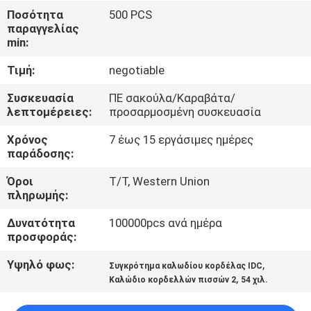
ΈΛΕΓΧΟΣ
Ποσότητα
500 PCS
παραγγελίας
min:
ΜΑΣ
Τιμή:
negotiable
ΕΛΆΤΕ
ΣΕ
Συσκευασία
ΠΕ σακούλα/Καραβάτα/
λεπτομέρειες:
προσαρμοσμένη συσκευασία
ΕΠΑΦΉ
Χρόνος
7 έως 15 εργάσιμες ημέρες
ΜΕ
παράδοσης:
Όροι
T/T, Western Union
ΖΗΤΉΣΤΕ
πληρωμής:
ΈΝΑ
Δυνατότητα
100000pcs ανά ημέρα
ΑΠΌΣΠΑΣΜΑ
προσφοράς:
Υψηλό φως:
,
Συγκρότημα καλωδίου κορδέλας IDC
,
COMPANY
Καλώδιο κορδελλών πισσών 2
54 χιλ.
NEWS