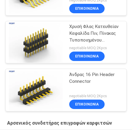
negotiable MOQ:2Kpcs
ΕΠΙΚΟΙΝΩΝΊΑ
Χρυσή Φλας Κατευθείαν
Κεφαλίδα Πιν, Πίνακας
Τυποποιημένου
Κυκλώματος Επιφάνεια
negotiable MOQ:2Kpcs
Mount Κεφαλίδα Πιν
ΕΠΙΚΟΙΝΩΝΊΑ
Άνδρας 16 Pin Header
Connector
negotiable MOQ:2Kpcs
ΕΠΙΚΟΙΝΩΝΊΑ
Αρσενικός συνδετήρας επιγραφών καρφιτσών