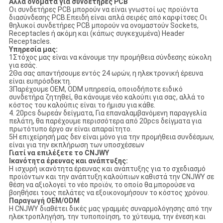
Άλλα ονόματα για συνδετήρες PCB
Οι συνδετήρες PCB μπορούν να είναι γνωστοί ως προϊόντα
διασύνδεσης PCB.Επειδή είναι απλά σειρές από καρφίτσες.Οι
θηλυκοί συνδετήρες PCB μπορούν να ονομαστούν Sockets,
Receptacles ή ακόμη και (κάπως συγκεχυμένα) Header
Receptacles.
Υπηρεσία μας:
1Στόχος μας είναι να κάνουμε την προμήθεια σύνδεσης εύκολη
για εσάς.
2Θα σας απαντήσουμε εντός 24 ωρών, η ηλεκτρονική έρευνα
είναι ευπρόσδεκτη.
3Παρέχουμε OEM, ODM υπηρεσία, οποιοδήποτε ειδικό
συνδετήρα ζητηθεί, θα κάνουμε νέο καλούπι για σας, αλλά το
κόστος του καλούπις είναι το ήμισυ για κάθε.
4. 20pcs δωρεάν δείγματα, Για επαναλαμβανόμενη παραγγελία
πελάτη, θα παρέχουμε περισσότερα από 20pcs δείγματα για
πρωτότυπο έργο αν είναι απαραίτητο.
5Η επιχείρησή μας δεν είναι μόνο για την προμήθεια συνδέσμων,
είναι για την εκπλήρωση των υποσχέσεων
Γιατί να επιλέξετε το CNJWY
Ικανότητα έρευνας και ανάπτυξης:
Η ισχυρή ικανότητα έρευνας και ανάπτυξης για το σχεδιασμό
προϊόντων και την ανάπτυξη καλούπιων καθιστά την CNJWY σε
θέση να αξιολογεί το νέο προϊόν, το οποίο θα μπορούσε να
βοηθήσει τους πελάτες να εξοικονομήσουν το κόστος χρόνου.
Παραγωγή OEM/ODM
Η CNJWY διαθέτει δικές μας γραμμές συναρμολόγησης από την
ηλεκτροπληγήση, την τυποποίηση, το χύτευμα, την ένεση και