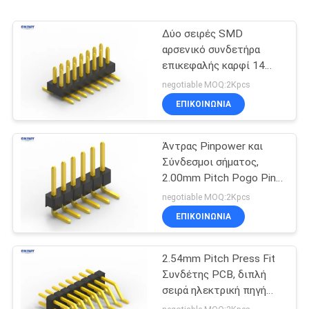
Δύο σειρές SMD
αρσενικό συνδετήρα
επικεφαλής καρφί 14
καρφίς υλικό επαφής
negotiable MOQ:2Kpcs
από κράμα χαλκού
ΕΠΙΚΟΙΝΩΝΊΑ
Άντρας Pinpower και
Σύνδεσμοι σήματος,
2.00mm Pitch Pogo Pin
Connector
negotiable MOQ:2Kpcs
ΕΠΙΚΟΙΝΩΝΊΑ
2.54mm Pitch Press Fit
Συνδέτης PCB, διπλή
σειρά ηλεκτρική πηγή
Pin Header