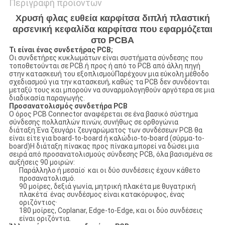
Περιγραφή προϊόντων
Χρυσή φλας ευθεία καρφίτσα διπλή πλαστική
αρσενική κεφαλίδα καρφίτσα που εφαρμόζεται
στο PCBA
Τι είναι ένας συνδετήρας PCB;
Οι συνδετήρες κυκλωμάτων είναι συστήματα σύνδεσης που
τοποθετούνται σε PCB.ή προς ή από το PCB από άλλη πηγή
στην κατασκευή του εξοπλισμούΠαρέχουν μια εύκολη μέθοδο
σχεδιασμού για την κατασκευή, καθώς τα PCB δεν συνδέονται
μεταξύ τους και μπορούν να συναρμολογηθούν αργότερα σε μια
διαδικασία παραγωγής.
Προσανατολισμός συνδετήρα PCB
Ο όρος PCB Connector αναφέρεται σε ένα βασικό σύστημα
σύνδεσης πολλαπλών πινών, συνήθως σε ορθογώνια
διάταξη.Ένα ζευγάρι ζευγαρώματος των συνδέσεων PCB θα
είναι είτε για board-to-board ή καλώδιο-to-board (σύρμα-to-
board)Η διάταξη πίνακας προς πίνακα μπορεί να δώσει μια
σειρά από προσανατολισμούς σύνδεσης PCB, όλα βασισμένα σε
αυξήσεις 90 μοιρών:
Παράλληλο ή μεσαίο ̇ και οι δύο συνδέσεις έχουν κάθετο
προσανατολισμό.
90 μοίρες, δεξιά γωνία, μητρική πλακέτα με θυγατρική
πλακέτα ̇ ένας συνδέσμος είναι κατακόρυφος, ένας
οριζόντιος·
180 μοίρες, Coplanar, Edge-to-Edge, και οι δύο συνδέσεις
είναι οριζόντια.