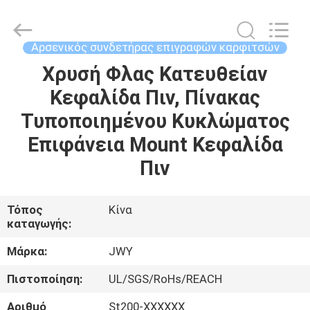
2026
ShenZhen
JWY
Electronic
Co.,Ltd.
Αρσενικός συνδετήρας επιγραφών καρφιτσών
All
Rights
Reserved.
Χρυσή Φλας Κατευθείαν
ΣΠΊΤΙ
Κεφαλίδα Πιν, Πίνακας
ΠΡΟΪΌΝΤΑ
Τυποποιημένου Κυκλώματος
Επιφάνεια Mount Κεφαλίδα
ΠΕΡΊΠΟΥ
Πιν
ΕΜΕΊΣ
Τόπος
Κίνα
καταγωγής:
ΓΎΡΟΣ
ΕΡΓΟΣΤΑΣΊΩΝ
Μάρκα:
JWY
Πιστοποίηση:
UL/SGS/RoHs/REACH
ΠΟΙΟΤΙΚΌΣ
Αριθμό
St200-XXXXXX