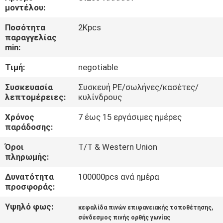
ΈΛΕΓΧΟΣ
μοντέλου:
Ποσότητα
2Kpcs
ΜΑΣ
παραγγελίας
min:
ΕΛΆΤΕ
Τιμή:
negotiable
ΣΕ
ΕΠΑΦΉ
Συσκευασία
Συσκευή PE/σωλήνες/κασέτες/
λεπτομέρειες:
κυλίνδρους
ΜΕ
Χρόνος
7 έως 15 εργάσιμες ημέρες
παράδοσης:
ΖΗΤΉΣΤΕ
Όροι
T/T & Western Union
ΈΝΑ
πληρωμής:
ΑΠΌΣΠΑΣΜΑ
Δυνατότητα
100000pcs ανά ημέρα
προσφοράς:
COMPANY
Υψηλό φως:
,
κεφαλίδα πινών επιφανειακής τοποθέτησης
NEWS
σύνδεσμος πινής ορθής γωνίας