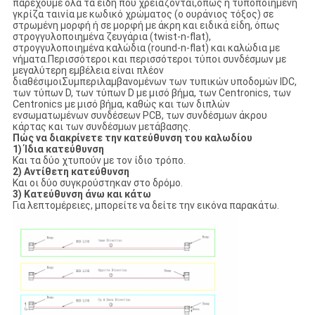
παρέχουμε όλα τα είδη που χρειάζονται,όπως η τυποποιημένη
γκρίζα ταινία με κωδικό χρώματος (ο ουράνιος τόξος) σε
στρωμένη μορφή ή σε μορφή με άκρη και ειδικά είδη, όπως
στρογγυλοποιημένα ζευγάρια (twist-n-flat),
στρογγυλοποιημένα καλώδια (round-n-flat) και καλώδια με
νήματα.Περισσότεροι και περισσότεροι τύποι συνδέσμων με
μεγαλύτερη εμβέλεια είναι πλέον
διαθέσιμοιΣυμπεριλαμβανομένων των τυπικών υποδομών IDC,
των τύπων D, των τύπων D με μισό βήμα, των Centronics, των
Centronics με μισό βήμα, καθώς και των διπλών
ενσωματωμένων συνδέσεων PCB, των συνδέσμων άκρου
κάρτας και των συνδέσμων μετάβασης.
Πώς να διακρίνετε την κατεύθυνση του καλωδίου
1) Ίδια κατεύθυνση
Και τα δύο χτυπούν με τον ίδιο τρόπο.
2) Αντίθετη κατεύθυνση
Και οι δύο συγκρούστηκαν στο δρόμο.
3) Κατεύθυνση άνω και κάτω
Για λεπτομέρειες, μπορείτε να δείτε την εικόνα παρακάτω.