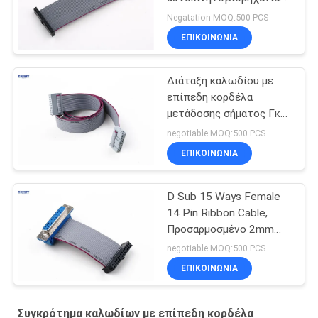
16 πιν επίπεδο καλώδιο
Negatation MOQ:500 PCS
κορδέλας
ΕΠΙΚΟΙΝΩΝΊΑ
Διάταξη καλωδίου με
επίπεδη κορδέλα
μετάδοσης σήματος Γκρι
χρώμα για οθόνη LED
negotiable MOQ:500 PCS
ΕΠΙΚΟΙΝΩΝΊΑ
D Sub 15 Ways Female
14 Pin Ribbon Cable,
Προσαρμοσμένο 2mm
Pitch Hard Disk
negotiable MOQ:500 PCS
Δικτυακό καλώδιο
ΕΠΙΚΟΙΝΩΝΊΑ
δεδομένων
Συγκρότημα καλωδίων με επίπεδη κορδέλα