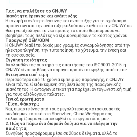
Γιατί να επιλέξετε το CNJWY
Ικανότητα έρευνας και ανάπτυξης:
Η ισχυρή ικανότητα έρευνας και ανάπτυξης για το σχεδιασμό
προϊόντων και την ανάπτυξη καλούπιων καθιστά την CNJWY σε
θέση να αξιολογεί το νέο προϊόν, το οποίο θα μπορούσε να
βοηθήσει τους πελάτες να εξοικονομήσουν το κόστος χρόνου.
Παραγωγή OEM/ODM
Η CNJWY διαθέτει δικές μας γραμμές συναρμολόγησης από την
ηλεκτροπληγήση, την τυποποίηση, το χύτευμα, την ένεση και
τη συσκευασία.
Εγγύηση ποιότητας
Ακολουθώντας αυστηρά τις απαιτήσεις του ISO9001-2015, η
CNJWY είναι σε θέση να παράγει προϊόντα υψηλής ποιότητας.
Ανταγωνιστική τιμή
Περισσότερα από 10 χρόνια εμπειρίας παραγωγής, η CNJWY
είναι πάντα εξειδικευμένη στη βελτίωση της παραγωγικής
ικανότητας. Η ανταγωνιστικότητα παρέχει ανταγωνιστική τιμή
για τους αξιόλογους πελάτες.
Γενικά ερωτήματα:
1Είσαι Φάκοτρι;
Ναι, είμαστε ένας από τους μεγαλύτερους κατασκευαστές
συνδέσμων τοπικά στο Shenzhen, China.We θερμά σας
καλωσορίζουμε να επισκεφθείτε το εργοστάσιο μας.
2.
Πώς να πάρω ένα δωρεάν δείγμα για να ελέγξω την
ποιότητα;
Συνήθως προσφέρουμε μέσα σε 20pcs δείγματα, αλλά το