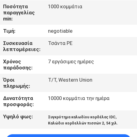
ΈΛΕΓΧΟΣ
Ποσότητα
1000 κομμάτια
παραγγελίας
min:
ΜΑΣ
Τιμή:
negotiable
ΕΛΆΤΕ
ΣΕ
Συσκευασία
Τσάντα PE
λεπτομέρειες:
ΕΠΑΦΉ
Χρόνος
7 εργάσιμες ημέρες
ΜΕ
παράδοσης:
Όροι
T/T, Western Union
ΖΗΤΉΣΤΕ
πληρωμής:
ΈΝΑ
Δυνατότητα
10000 κομμάτια την ημέρα
ΑΠΌΣΠΑΣΜΑ
προσφοράς:
Υψηλό φως:
,
Συγκρότημα καλωδίου κορδέλας IDC
,
COMPANY
Καλώδιο κορδελλών πισσών 2
54 χιλ.
NEWS