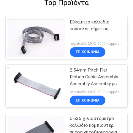
Top Προϊόντα
Εύκαμπτο καλώδιο
κορδέλας σήματος
negotiable MOQ:1000 κομμάτια
ΕΠΙΚΟΙΝΩΝΊΑ
2.54mm Pitch Flat
Ribbon Cable Assembly
Assembly Assembly με
πεταλούδα γάντζο PVC
negotiable MOQ:1000 κομμάτια
καλώδιο
ΕΠΙΚΟΙΝΩΝΊΑ
0.635 χιλιοστόμετρο
καλώδιο κομπιούτερ,
αυτοκινητοβιομηχανία