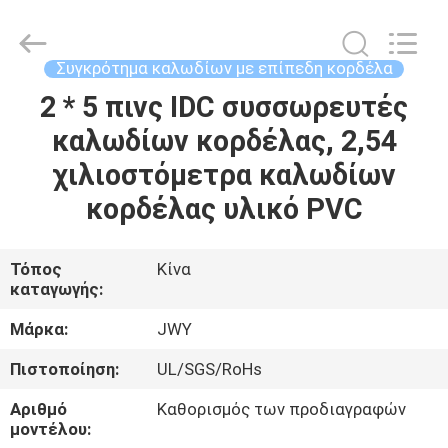
2026
ShenZhen
JWY
Electronic
Co.,Ltd.
Συγκρότημα καλωδίων με επίπεδη κορδέλα
All
Rights
Reserved.
2 * 5 πινς IDC συσσωρευτές
ΣΠΊΤΙ
καλωδίων κορδέλας, 2,54
ΠΡΟΪΌΝΤΑ
χιλιοστόμετρα καλωδίων
κορδέλας υλικό PVC
ΠΕΡΊΠΟΥ
ΕΜΕΊΣ
Τόπος
Κίνα
καταγωγής:
ΓΎΡΟΣ
Μάρκα:
JWY
ΕΡΓΟΣΤΑΣΊΩΝ
Πιστοποίηση:
UL/SGS/RoHs
Αριθμό
Καθορισμός των προδιαγραφών
ΠΟΙΟΤΙΚΌΣ
μοντέλου: