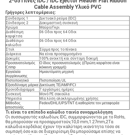
2*05 Πινές IDC / IDC Ejector Header Flat Ribbon
Cable Assembly Υλικό PVC
Γρήγορες λεπτομέρειες:
Σύνδεσμος 1
Δικτυακό ρεύμα (IDC)
Σύνδεσμος 2
Δοκιμαστική συσκευή
Χρώμα
Μαύρο/Γκρι
Διαθέσιμη
06 Οδοι προς 64 Οδοι
καρφίτσα
Διαθέσιμο
06 Οδοι προς 64 Οδοι
καλώδιο
Στυλ
Σύρμα προς το πίνακα
Διάρκεια
Να είναι προσαρμοσμένο
Δοκιμές
100% ανοικτή και σύντομη δοκιμή
Προσανατολισμός
Ο ίδιος προσανατολισμός ((Πρώτη καρφίτσα είναι
Crimp
κόκκινη γραμμή)
Εργαλεία
Ημιαυτόματη μηχανή
συρρίκνωσης
Πιστοποιητικό
Πιστοποίηση UL
Εξισοδύναμη μάρκα
Δικτύωση TE/AMP/FCI
Χρονοδιάγραμμα
7 εργάσιμες ημέρες
Συσκευή
Μονό PE σακούλα
Υπηρεσία
Μία λύση ολοκληρωμένης χρήσης
Μέθοδος
Fedex/DHL/UPS/TNT ή καθορίστε τον μεταφορέα
αποστολής
Τι είναι το επίπεδο καλώδιο ταινία συναρμολόγηση
Οι συσσωρευτές καλωδίων, IDC, συμμορφώνονται με το RoHs,
θα μπορούσαν να προσαρμοστούν,10,0 mm,1.27mm,2Τα
καλώδια κορδέλας έχουν την καλύτερη ικανότητα τόσο σε
συμπαγή όσο και σε διαχειρίσιμη.Θα μπορούσαμε επίσης να