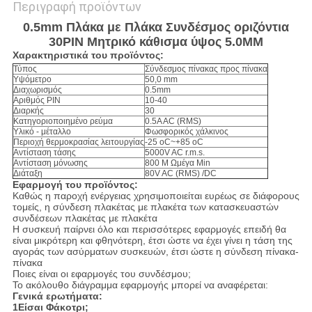
Περιγραφή προϊόντων
0.5mm Πλάκα με Πλάκα Συνδέσμος οριζόντια
30PIN Μητρικό κάθισμα ύψος 5.0MM
Χαρακτηριστικά του προϊόντος:
Τύπος
Σύνδεσμος πίνακας προς πίνακα
Υψόμετρο
50,0 mm
Διαχωρισμός
0.5mm
Αριθμός PIN
10-40
Διαρκής
30
Κατηγοριοποιημένο ρεύμα
0.5A AC (RMS)
Υλικό - μέταλλο
Φωσφορικός χάλκινος
Περιοχή θερμοκρασίας λειτουργίας
-25 oC~+85 oC
Αντίσταση τάσης
5000V AC r.m.s.
Αντίσταση μόνωσης
800 M Ωμέγα Min
Διάταξη
80V AC (RMS) /DC
Εφαρμογή του προϊόντος:
Καθώς η παροχή ενέργειας χρησιμοποιείται ευρέως σε διάφορους
τομείς, η σύνδεση πλακέτας με πλακέτα των κατασκευαστών
συνδέσεων πλακέτας με πλακέτα
Η συσκευή παίρνει όλο και περισσότερες εφαρμογές επειδή θα
είναι μικρότερη και φθηνότερη, έτσι ώστε να έχει γίνει η τάση της
αγοράς των ασύρματων συσκευών, έτσι ώστε η σύνδεση πίνακα-
πίνακα
Ποιες είναι οι εφαρμογές του συνδέσμου;
Το ακόλουθο διάγραμμα εφαρμογής μπορεί να αναφέρεται:
Γενικά ερωτήματα:
1Είσαι Φάκοτρι;