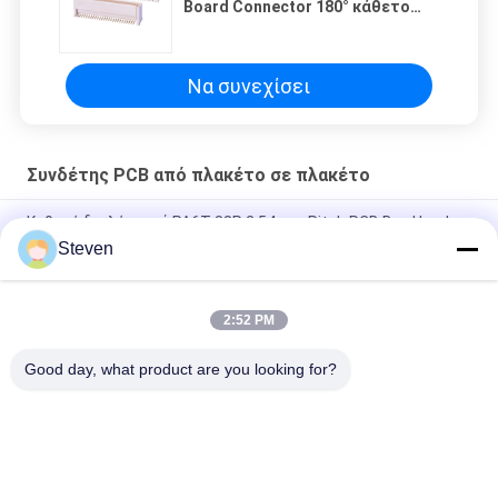
Board Connector 180° κάθετο
1mm SMT Διορισμένο ρεύμα 0,5A
Να συνεχίσει
Συνδέτης PCB από πλακέτο σε πλακέτο
Καθαρή διπλή σειρά PA6T 38P 2.54mm Pitch PCB Box Header
Steven
Πύλη 0,5 mm Διπλή τρύπα επιφάνειας σε επιφάνεια
σύνδεσμος αρσενικό μέρος με CAP UL πιστοποιημένο
2:52 PM
Σημείο και τροφοδοσία 4S4P - αρσενικό μπλοκ 50A
Προσαρμοσμένες καρφίτσες διαθέσιμες
Good day, what product are you looking for?
Λαϊκή κατηγορία
Όλα
Αρσενικός 
Θηλυκός 