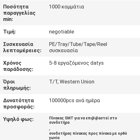
ΈΛΕΓΧΟΣ
Ποσότητα
1000 κομμάτια
παραγγελίας
min:
ΜΑΣ
Τιμή:
negotiable
ΕΛΆΤΕ
ΣΕ
Συσκευασία
PE/Tray/Tube/Tape/Reel
λεπτομέρειες:
συσκευασία
ΕΠΑΦΉ
Χρόνος
5-8 εργαζόμενος datys
ΜΕ
παράδοσης:
Όροι
T/T, Western Union
ΖΗΤΉΣΤΕ
πληρωμής:
ΈΝΑ
Δυνατότητα
100000pcs ανά ημέρα
ΑΠΌΣΠΑΣΜΑ
προσφοράς:
Υψηλό φως:
Πίνακας SMT για να επιβιβαστεί στο
συνδετήρα
COMPANY
,
συνδετήρας πίνακας προς πίνακα με ορθό
NEWS
γωνία