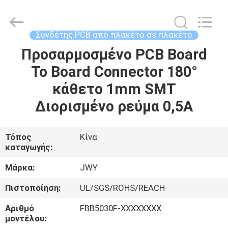
2026
ShenZhen
JWY
Electronic
Co.,Ltd.
Συνδέτης PCB από πλακέτο σε πλακέτο
All
Rights
Reserved.
Προσαρμοσμένο PCB Board
ΣΠΊΤΙ
To Board Connector 180°
ΠΡΟΪΌΝΤΑ
κάθετο 1mm SMT
Διορισμένο ρεύμα 0,5A
ΠΕΡΊΠΟΥ
ΕΜΕΊΣ
Τόπος
Κίνα
καταγωγής:
ΓΎΡΟΣ
Μάρκα:
JWY
ΕΡΓΟΣΤΑΣΊΩΝ
Πιστοποίηση:
UL/SGS/ROHS/REACH
Αριθμό
FBB5030F-XXXXXXXX
ΠΟΙΟΤΙΚΌΣ
μοντέλου: