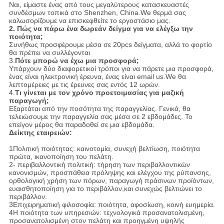
Ναι, είμαστε ένας από τους μεγαλύτερους κατασκευαστές
συνδέσμων τοπικά στο Shenzhen, China.We θερμά σας
καλωσορίζουμε να επισκεφθείτε το εργοστάσιο μας.
2.
Πώς να πάρω ένα δωρεάν δείγμα για να ελέγξω την
ποιότητα;
Συνήθως προσφέρουμε μέσα σε 20pcs δείγματα, αλλά το φορτίο
θα πρέπει να συλλέγονται
3.
Πότε μπορώ να έχω μια προσφορά;
Υπάρχουν δύο διαφορετικοί τρόποι για να πάρετε μια προσφορά,
ένας είναι ηλεκτρονική έρευνα, ένας είναι email us.We θα
λεπτομέρειες με τις έρευνες σας εντός 12 ωρών.
4.
Τι γίνεται με τον χρόνο προετοιμασίας για μαζική
παραγωγή;
Εξαρτάται από την ποσότητα της παραγγελίας. Γενικά, θα
τελειώσουμε την παραγγελία σας μέσα σε 2 εβδομάδες. Το
επείγον μέρος θα παραδοθεί σε μια εβδομάδα.
Δείκτης εταιρειών:
1Πολιτική ποιότητας: καινοτομία, συνεχή βελτίωση, ποιότητα
πρώτα, ικανοποίηση του πελάτη.
2- περιβαλλοντική πολιτική: τήρηση των περιβαλλοντικών
κανονισμών, προσπάθεια πρόληψης και ελέγχου της ρύπανσης,
ορθολογική χρήση των πόρων, παραγωγή πράσινων προϊόντων,
ευαισθητοποίηση για το περιβάλλον,και συνεχώς βελτιώνει το
περιβάλλον.
3Επιχειρηματική φιλοσοφία: ποιότητα, αφοσίωση, κοινή ευημερία.
4Η ποιότητα των υπηρεσιών: τεχνολογικά προσανατολισμένη,
προσανατολισμένη στον πελάτη και προηγμένη υψηλής