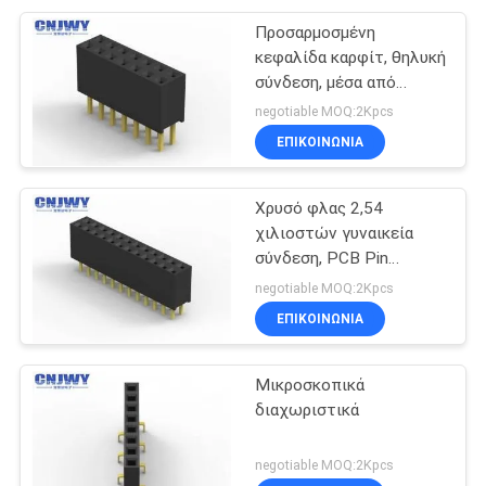
Προσαρμοσμένη
κεφαλίδα καρφίτ, θηλυκή
σύνδεση, μέσα από
τρύπα 2 καρφίτ - 20
negotiable MOQ:2Kpcs
καρφίτ, θηλυκή κεφαλίδα
ΕΠΙΚΟΙΝΩΝΊΑ
Χρυσό φλας 2,54
χιλιοστών γυναικεία
σύνδεση, PCB Pin
Header γυναικεία
negotiable MOQ:2Kpcs
σύνδεση
ΕΠΙΚΟΙΝΩΝΊΑ
Μικροσκοπικά
διαχωριστικά
negotiable MOQ:2Kpcs