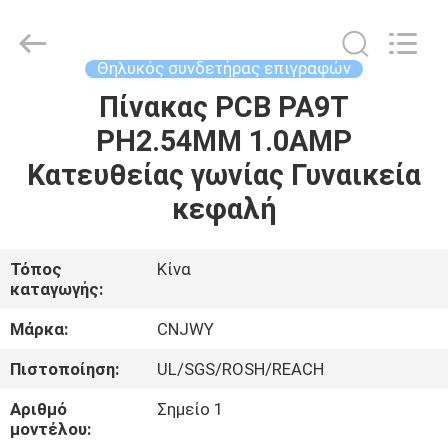
2026
ShenZhen
JWY
Electronic
Co.,Ltd.
Θηλυκός συνδετήρας επιγραφών
All
Rights
Reserved.
Πίνακας PCB PA9T
ΣΠΊΤΙ
PH2.54MM 1.0AMP
ΠΡΟΪΌΝΤΑ
Κατευθείας γωνίας Γυναικεία
κεφαλή
ΠΕΡΊΠΟΥ
ΕΜΕΊΣ
Τόπος
Κίνα
καταγωγής:
ΓΎΡΟΣ
Μάρκα:
CNJWY
ΕΡΓΟΣΤΑΣΊΩΝ
Πιστοποίηση:
UL/SGS/ROSH/REACH
Αριθμό
Σημείο 1
ΠΟΙΟΤΙΚΌΣ
μοντέλου: