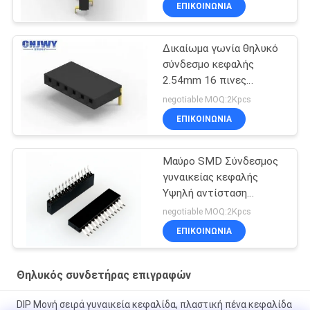
ΕΠΙΚΟΙΝΩΝΊΑ
Δικαίωμα γωνία θηλυκό
σύνδεσμο κεφαλής
2.54mm 16 πινες
Custom Pin μήκος
negotiable MOQ:2Kpcs
ΕΠΙΚΟΙΝΩΝΊΑ
Μαύρο SMD Σύνδεσμος
γυναικείας κεφαλής
Υψηλή αντίσταση
μόνωσης 1000MΩ Min
negotiable MOQ:2Kpcs
ΕΠΙΚΟΙΝΩΝΊΑ
Θηλυκός συνδετήρας επιγραφών
DIP Μονή σειρά γυναικεία κεφαλίδα, πλαστική πένα κεφαλίδα