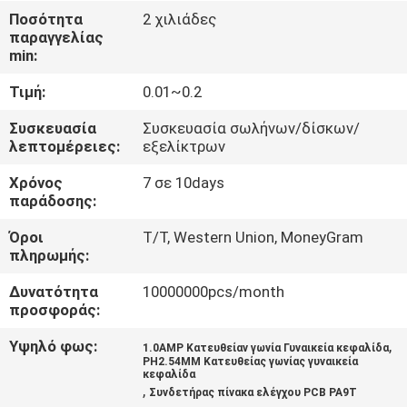
ΈΛΕΓΧΟΣ
Ποσότητα
2 χιλιάδες
παραγγελίας
min:
ΜΑΣ
Τιμή:
0.01~0.2
ΕΛΆΤΕ
ΣΕ
Συσκευασία
Συσκευασία σωλήνων/δίσκων/
λεπτομέρειες:
εξελίκτρων
ΕΠΑΦΉ
Χρόνος
7 σε 10days
ΜΕ
παράδοσης:
Όροι
T/T, Western Union, MoneyGram
ΖΗΤΉΣΤΕ
πληρωμής:
ΈΝΑ
Δυνατότητα
10000000pcs/month
ΑΠΌΣΠΑΣΜΑ
προσφοράς:
Υψηλό φως:
,
1.0AMP Κατευθείαν γωνία Γυναικεία κεφαλίδα
PH2.54MM Κατευθείας γωνίας γυναικεία
COMPANY
κεφαλίδα
,
Συνδετήρας πίνακα ελέγχου PCB PA9T
NEWS