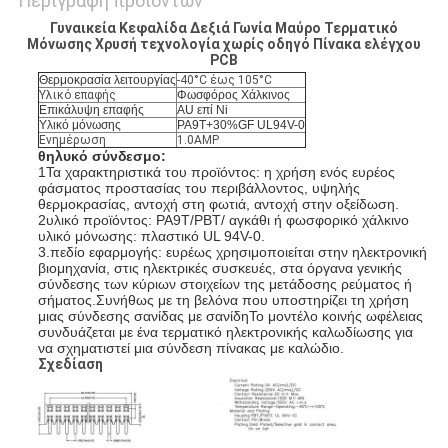
Περιγραφή προϊόντων
Γυναικεία Κεφαλίδα Δεξιά Γωνία Μαύρο Τερματικό
Μόνωσης Χρυσή τεχνολογία χωρίς οδηγό Πίνακα ελέγχου
PCB
Θερμοκρασία λειτουργίας
-40°C έως 105°C
Υλικό επαφής
Φωσφόρος Χάλκινος
Επικάλυψη επαφής
AU επί Ni
Υλικό μόνωσης
PA9T+30%GF UL94V-0
Ενημέρωση
1.0AMP
θηλυκό σύνδεσμο:
1Τα χαρακτηριστικά του προϊόντος: η χρήση ενός ευρέος
φάσματος προστασίας του περιβάλλοντος, υψηλής
θερμοκρασίας, αντοχή στη φωτιά, αντοχή στην οξείδωση.
2υλικό προϊόντος: PA9T/PBT/ αγκάθι ή φωσφορικό χάλκινο
υλικό μόνωσης: πλαστικό UL 94V-0.
3.πεδίο εφαρμογής: ευρέως χρησιμοποιείται στην ηλεκτρονική
βιομηχανία, στις ηλεκτρικές συσκευές, στα όργανα γενικής
σύνδεσης των κύριων στοιχείων της μετάδοσης ρεύματος ή
σήματος.Συνήθως με τη βελόνα που υποστηρίζει τη χρήση
μιας σύνδεσης σανίδας με σανίδηΤο μοντέλο κοινής ωφέλειας
συνδυάζεται με ένα τερματικό ηλεκτρονικής καλωδίωσης για
να σχηματιστεί μια σύνδεση πίνακας με καλώδιο.
Σχεδίαση