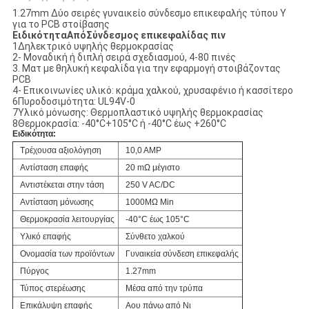
1.27mm Δύο σειρές γυναικείο σύνδεσμο επικεφαλής τύπου Y
για το PCB στοίβασης
Ειδικότητα
Από
Σύνδεσμος επικεφαλίδας πιν
1Δηλεκτρικό υψηλής θερμοκρασίας
2- Μοναδική ή διπλή σειρά σχεδιασμού, 4-80 πινές
3. Ματ με θηλυκή κεφαλίδα για την εφαρμογή στοιβάζοντας
PCB
4- Επικοινωνίες υλικό: κράμα χαλκού, χρυσαφένιο ή κασσίτερο
6Πυροδοσιμότητα: UL94V-0
7Υλικό μόνωσης: Θερμοπλαστικό υψηλής θερμοκρασίας
8Θερμοκρασία: -40°C+105°C ή -40°C έως +260°C
Ειδικότητα:
Τρέχουσα αξιολόγηση
10,0 AMP
Αντίσταση επαφής
20 mΩ μέγιστο
Αντιστέκεται στην τάση
250 V AC/DC
Αντίσταση μόνωσης
1000MΩ Min
Θερμοκρασία λειτουργίας
-40°C έως 105°C
Υλικό επαφής
Σύνθετο χαλκού
Ονομασία των προϊόντων
Γυναικεία σύνδεση επικεφαλής
Πύργος
1.27mm
Τύπος στερέωσης
Μέσα από την τρύπα
Επικάλυψη επαφής
Αου πάνω από Νι