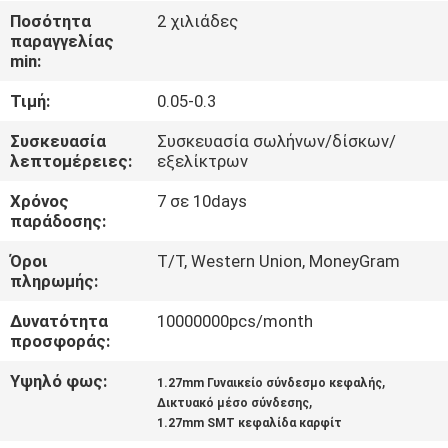
ΈΛΕΓΧΟΣ
Ποσότητα
2 χιλιάδες
παραγγελίας
min:
ΜΑΣ
Τιμή:
0.05-0.3
ΕΛΆΤΕ
ΣΕ
Συσκευασία
Συσκευασία σωλήνων/δίσκων/
λεπτομέρειες:
εξελίκτρων
ΕΠΑΦΉ
Χρόνος
7 σε 10days
ΜΕ
παράδοσης:
Όροι
T/T, Western Union, MoneyGram
ΖΗΤΉΣΤΕ
πληρωμής:
ΈΝΑ
Δυνατότητα
10000000pcs/month
ΑΠΌΣΠΑΣΜΑ
προσφοράς:
Υψηλό φως:
,
1.27mm Γυναικείο σύνδεσμο κεφαλής
,
COMPANY
Δικτυακό μέσο σύνδεσης
1.27mm SMT κεφαλίδα καρφίτ
NEWS