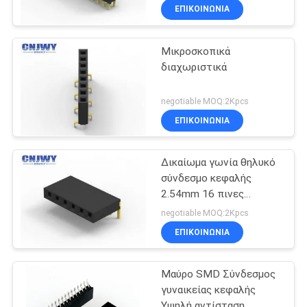
σύνδεση
ΕΠΙΚΟΙΝΩΝΊΑ
Μικροσκοπικά
διαχωριστικά
negotiable MOQ:2Kpcs
ΕΠΙΚΟΙΝΩΝΊΑ
Δικαίωμα γωνία θηλυκό
σύνδεσμο κεφαλής
2.54mm 16 πινες
Custom Pin μήκος
negotiable MOQ:2Kpcs
ΕΠΙΚΟΙΝΩΝΊΑ
Μαύρο SMD Σύνδεσμος
γυναικείας κεφαλής
Υψηλή αντίσταση