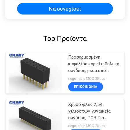
Να συνεχίσει
Top Προϊόντα
Προσαρμοσμένη
κεφαλίδα καρφίτ, θηλυκή
σύνδεση, μέσα από
τρύπα 2 καρφίτ - 20
negotiable MOQ:2Kpcs
καρφίτ, θηλυκή κεφαλίδα
ΕΠΙΚΟΙΝΩΝΊΑ
Χρυσό φλας 2,54
χιλιοστών γυναικεία
σύνδεση, PCB Pin
Header γυναικεία
negotiable MOQ:2Kpcs