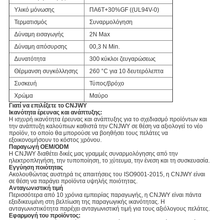
Υλικό μόνωσης
ΠΑ6T+30%GF ((UL94V-0)
Τερματισμός
Συναρμολόγηση
Δύναμη εισαγωγής
2N Max
Δύναμη απόσυρσης
00,3 N Min.
Δυνατότητα
300 κύκλοι ζευγαρώσεως
Θέρμανση συγκόλλησης
260 °C για 10 δευτερόλεπτα
Συσκευή
Τύπος/βρόχο
Χρώμα
Μαύρο
Γιατί να επιλέξετε το CNJWY
Ικανότητα έρευνας και ανάπτυξης:
Η ισχυρή ικανότητα έρευνας και ανάπτυξης για το σχεδιασμό προϊόντων και
την ανάπτυξη καλούπιων καθιστά την CNJWY σε θέση να αξιολογεί το νέο
προϊόν, το οποίο θα μπορούσε να βοηθήσει τους πελάτες να
εξοικονομήσουν το κόστος χρόνου.
Παραγωγή OEM/ODM
Η CNJWY διαθέτει δικές μας γραμμές συναρμολόγησης από την
ηλεκτροπληγήση, την τυποποίηση, το χύτευμα, την ένεση και τη συσκευασία.
Εγγύηση ποιότητας
Ακολουθώντας αυστηρά τις απαιτήσεις του ISO9001-2015, η CNJWY είναι
σε θέση να παράγει προϊόντα υψηλής ποιότητας.
Ανταγωνιστική τιμή
Περισσότερα από 10 χρόνια εμπειρίας παραγωγής, η CNJWY είναι πάντα
εξειδικευμένη στη βελτίωση της παραγωγικής ικανότητας. Η
ανταγωνιστικότητα παρέχει ανταγωνιστική τιμή για τους αξιόλογους πελάτες.
Εφαρμογή του προϊόντος: