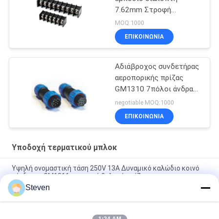
7.62mm Στροφή
Προσαρμοσμένο χρώμα
MOQ:1000
και καρφίτσες
ΕΠΙΚΟΙΝΩΝΊΑ
Αδιάβροχος συνδετήρας
αεροπορικής πρίζας
GM1310 7πόλοι άνδρας
και γυναίκα 200V 5A
negotiable MOQ:1000
ΕΠΙΚΟΙΝΩΝΊΑ
Υποδοχή τερματικού μπλοκ
Υψηλή ονομαστική τάση 250V 13A Δυναμικό καλώδιο κοινό
σύνδεσμο GM1311 αρσενική θηλυκή πρίζα
Steven
Σύνδεσμος κοινού καλωδίου ισχύος υψηλής τάσης GM1311
Σύνδεσμος τερματικού μπλοκ