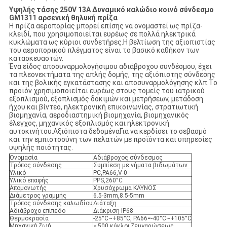
Υψηλής τάσης 250V 13A Δυναμικό καλώδιο κοινό σύνδεσμο
GM1311 αρσενική θηλυκή πρίζα
Η πρίζα αεροπορίας μπορεί επίσης να ονομαστεί ως πρίζα-
κλειδί, που χρησιμοποιείται ευρέως σε πολλά ηλεκτρικά
κυκλώματα ως κύριοι συνδετήρες.Η βελτίωση της αξιοπιστίας
του αεροπορικού πλέγματος είναι το βασικό καθήκον των
κατασκευαστών.
Ένα είδος αποσυναρμολογήσιμου αδιάβροχου συνδέσμου, έχει
τα πλεονεκτήματα της απλής δομής, της αξιόπιστης σύνδεσης
και της βολικής εγκατάστασης και αποσυναρμολόγησης κλπ.Το
προϊόν χρησιμοποιείται ευρέως στους τομείς του ιατρικού
εξοπλισμού, εξοπλισμός δοκιμών και μετρήσεων, μετάδοση
ήχου και βίντεο, ηλεκτρονική επικοινωνίας, στρατιωτική
βιομηχανία, αεροδιαστημική βιομηχανία, βιομηχανικός
έλεγχος, μηχανικός εξοπλισμός και ηλεκτρονική
αυτοκινήτου.Αξιόπιστα δεδομέναΓια να κερδίσει το σεβασμό
και την εμπιστοσύνη των πελατών με προϊόντα και υπηρεσίες
υψηλής ποιότητας.
Ονομασία
Αδιάβροχος σύνδεσμος
Τρόπος σύνδεσης
Συμπίεση με νήματα βιδωμάτων
Υλικό
PC,PA66,V-0
Υλικό επαφής
PPS,260°C
Απομονωτής
Χρυσόχρωμα ΚΛΥΝΟΣ
Διάμετρος γραμμής
6.5-3mm,8.5-5mm
Τρόπος σύνδεσης καλωδίου
Διάταξη
Αδιάβροχο επίπεδο
Διάκριση IP68
Θερμοκρασία
-25°C~+85°C, PA66=-40°C~+105°C
Μηχανική ζωή
≥ 500 κύκλοι ζευγαρώσεως