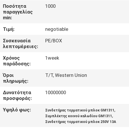
ΈΛΕΓΧΟΣ
Ποσότητα
1000
παραγγελίας
min:
ΜΑΣ
Τιμή:
negotiable
ΕΛΆΤΕ
ΣΕ
Συσκευασία
PE/BOX
λεπτομέρειες:
ΕΠΑΦΉ
Χρόνος
1week
ΜΕ
παράδοσης:
Όροι
T/T, Western Union
ΖΗΤΉΣΤΕ
πληρωμής:
ΈΝΑ
Δυνατότητα
10000000
ΑΠΌΣΠΑΣΜΑ
προσφοράς:
Υψηλό φως:
,
Συνδετήρας τερματικού μπλοκ GM1311
,
COMPANY
Συμπλέκτης κοινού καλωδίου GM1311
Συνδετήρας τερματικού μπλοκ 250V 13A
NEWS