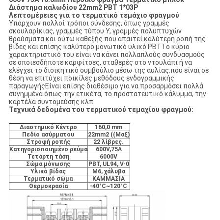
Διάστημα καλωδίου 22mm2 PBT 1*03P
Λεπτομέρειες για το τερματικό τεμάχιο φραγμού
Υπάρχουν πολλοί τρόποι σύνδεσης, όπως γραμμές
σκουλαρίκιας, γραμμές τύπου Y, γραμμές πολυπτυχών
θραύσματα και ούτω καθεξής.που απαιτεί καλύτερη ροπή της
βίδες και επίσης καλύτερο μονωτικό υλικό PBTΤο κύριο
χαρακτηριστικό του είναι να κάνει πολλαπλούς συνδυασμούς
σε οποιεσδήποτε καρφίτσες, σταθερές στο ντουλάπι ή να
ελέγχει το διοικητικό συμβούλιο μέσω της αυλίας.που είναι σε
θέση να επιτύχει ποικίλες μεθόδους ενδογραμμικής
παραγωγήςΕίναι επίσης διαθέσιμο για να προσαρμόσει πολλά
συνημμένα όπως την ετικέτα, το προστατευτικό κάλυμμα, την
καρτέλα συντομεύσης κλπ.
Τεχνικά δεδομένα του τερματικού τεμαχίου φραγμού:
Διαστημικό Κέντρο
160,0 mm
Πεδίο ασύρματου
22mm2 ((Μαξ)
Στροφή ροπής
22 λίβρες.
Κατηγοριοποιημένο ρεύμα
600V,75A
Τετάρτη τάση
6000V
Σώμα μόνωσης
PBT, UL94, V-0
Υλικό βίδας
M6, χάλυβα
Τερματικό σώμα
ΚΑΜΜΑΣΙΑ
Θερμοκρασία
-40°C~120°C