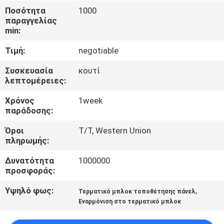
ΈΛΕΓΧΟΣ
Ποσότητα
1000
παραγγελίας
min:
ΜΑΣ
Τιμή:
negotiable
ΕΛΆΤΕ
ΣΕ
Συσκευασία
κουτί
λεπτομέρειες:
ΕΠΑΦΉ
Χρόνος
1week
ΜΕ
παράδοσης:
Όροι
T/T, Western Union
ΖΗΤΉΣΤΕ
πληρωμής:
ΈΝΑ
Δυνατότητα
1000000
ΑΠΌΣΠΑΣΜΑ
προσφοράς:
Υψηλό φως:
,
Τερματικό μπλοκ τοποθέτησης πάνελ
COMPANY
Εναρμόνιση στο τερματικό μπλοκ
NEWS