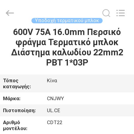
2026
ShenZhen
JWY
Electronic
Co.,Ltd.
Υποδοχή τερματικού μπλοκ
All
Rights
Reserved.
600V 75A 16.0mm Περσικό
ΣΠΊΤΙ
φράγμα Τερματικό μπλοκ
ΠΡΟΪΌΝΤΑ
Διάστημα καλωδίου 22mm2
PBT 1*03P
ΠΕΡΊΠΟΥ
ΕΜΕΊΣ
Τόπος
Κίνα
καταγωγής:
ΓΎΡΟΣ
Μάρκα:
CNJWY
ΕΡΓΟΣΤΑΣΊΩΝ
Πιστοποίηση:
UL.CE
Αριθμό
CDT22
ΠΟΙΟΤΙΚΌΣ
μοντέλου: