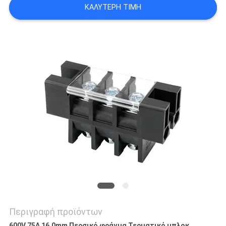
ΚΑΛΎΤΕΡΗ ΤΙΜΉ
SITEMAP
PRIVACY
POLICY
Περιγραφή προϊόντων
600V 75A 16.0mm Περσικό φράγμα Τερματικό μπλοκ