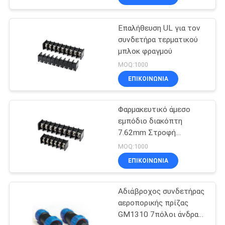
Επαλήθευση UL για τον
συνδετήρα τερματικού
μπλοκ φραγμού
MOQ:1000
ΕΠΙΚΟΙΝΩΝΊΑ
Φαρμακευτικό άμεσο
εμπόδιο διακόπτη
7.62mm Στροφή
Προσαρμοσμένο χρώμα
MOQ:1000
και καρφίτσες
ΕΠΙΚΟΙΝΩΝΊΑ
Αδιάβροχος συνδετήρας
αεροπορικής πρίζας
GM1310 7πόλοι άνδρας