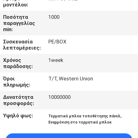
ΈΛΕΓΧΟΣ
μοντέλου:
Ποσότητα
1000
ΜΑΣ
παραγγελίας
min:
ΕΛΆΤΕ
Συσκευασία
PE/BOX
ΣΕ
λεπτομέρειες:
ΕΠΑΦΉ
Χρόνος
1week
ΜΕ
παράδοσης:
Όροι
T/T, Western Union
ΖΗΤΉΣΤΕ
πληρωμής:
ΈΝΑ
Δυνατότητα
10000000
προσφοράς:
ΑΠΌΣΠΑΣΜΑ
Υψηλό φως:
,
Τερματικό μπλοκ τοποθέτησης πάνελ
Εναρμόνιση στο τερματικό μπλοκ
COMPANY
NEWS