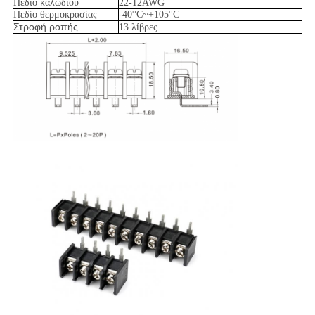
Πεδίο καλωδίου
22-12AWG
Πεδίο θερμοκρασίας
-40°C~+105°C
Στροφή ροπής
13 λίβρες.