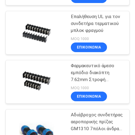
Επαλήθευση UL για τον
συνδετήρα τερματικού
μπλοκ φραγμού
MOQ:1000
ΕΠΙΚΟΙΝΩΝΊΑ
Φαρμακευτικό άμεσο
εμπόδιο διακόπτη
7.62mm Στροφή
Προσαρμοσμένο χρώμα
MOQ:1000
και καρφίτσες
ΕΠΙΚΟΙΝΩΝΊΑ
Αδιάβροχος συνδετήρας
αεροπορικής πρίζας
GM1310 7πόλοι άνδρας