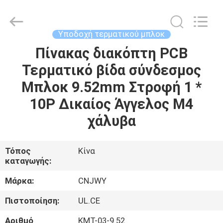
2026
ShenZhen
JWY
Electronic
Co.,Ltd.
Υποδοχή τερματικού μπλοκ
All
Rights
Reserved.
Πίνακας διακόπτη PCB
ΣΠΊΤΙ
Τερματικό βίδα σύνδεσμος
ΠΡΟΪΌΝΤΑ
Μπλοκ 9.52mm Στροφή 1 *
10P Δικαίος Άγγελος M4
ΠΕΡΊΠΟΥ
χάλυβα
ΕΜΕΊΣ
Τόπος
Κίνα
καταγωγής:
ΓΎΡΟΣ
ΕΡΓΟΣΤΑΣΊΩΝ
Μάρκα:
CNJWY
Πιστοποίηση:
UL.CE
ΠΟΙΟΤΙΚΌΣ
Αριθμό
ΚΜΤ-03-9.52