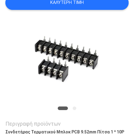
ΚΑΛΎΤΕΡΗ ΤΙΜΉ
SITEMAP
PRIVACY
POLICY
Περιγραφή προϊόντων
Συνδετήρας Τερματικού Μπλοκ PCB 9.52mm Πίτσα 1 * 10P