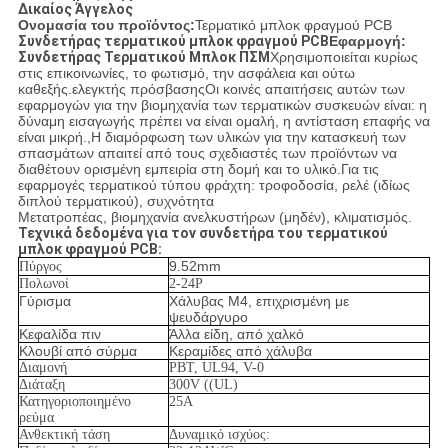
Δικαίος Άγγελος
Ονομασία του προϊόντος:
Τερματικό μπλοκ φραγμού PCB
Συνδετήρας τερματικού μπλοκ φραγμού PCB
Εφαρμογή:
Συνδετήρας Τερματικού Μπλοκ ΠΣΜ
Χρησιμοποιείται κυρίως
στις επικοινωνίες, το φωτισμό, την ασφάλεια και ούτω
καθεξής.ελεγκτής πρόσβασηςΟι κοινές απαιτήσεις αυτών των
εφαρμογών για την βιομηχανία των τερματικών συσκευών είναι: η
δύναμη εισαγωγής πρέπει να είναι ομαλή, η αντίσταση επαφής να
είναι μικρή.,Η διαμόρφωση των υλικών για την κατασκευή των
σπασμάτων απαιτεί από τους σχεδιαστές των προϊόντων να
διαθέτουν ορισμένη εμπειρία στη δομή και το υλικό.Για τις
εφαρμογές τερματικού τύπου φράχτη: τροφοδοσία, ρελέ (ιδίως
διπλού τερματικού), συχνότητα
Μετατροπέας, βιομηχανία ανελκυστήρων (μηδέν), κλιματισμός.
Τεχνικά δεδομένα για τον συνδετήρα του τερματικού
μπλοκ φραγμού PCB:
9.52mm
Πύργος
Πολωνοί
2-24P
Γύρισμα
Χάλυβας M4, επιχρισμένη με
ψευδάργυρο
Κεφαλίδα πιν
Άλλα είδη, από χαλκό
Κλουβί από σύρμα
Κεραμίδες από χάλυβα
Διαμονή
PBT, UL94, V-0
Διάταξη
300V ((UL)
Κατηγοριοποιημένο
25Α
ρεύμα
Ανθεκτική τάση
Δυναμικό ισχύος: