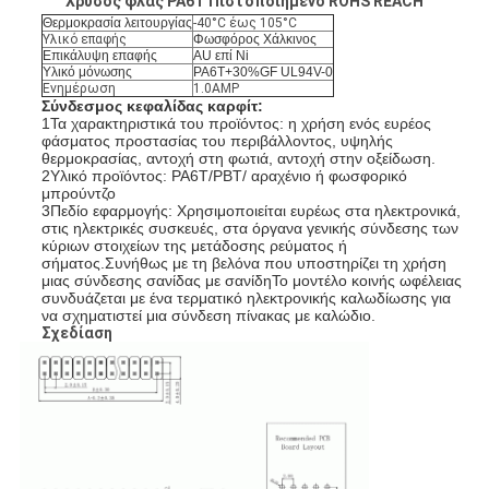
Χρυσός φλας PA6T Πιστοποιημένο ROHS REACH
Θερμοκρασία λειτουργίας
-40°C έως 105°C
Υλικό επαφής
Φωσφόρος Χάλκινος
Επικάλυψη επαφής
AU επί Ni
Υλικό μόνωσης
PA6T+30%GF UL94V-0
Ενημέρωση
1.0AMP
Σύνδεσμος κεφαλίδας καρφίτ:
1Τα χαρακτηριστικά του προϊόντος: η χρήση ενός ευρέος
φάσματος προστασίας του περιβάλλοντος, υψηλής
θερμοκρασίας, αντοχή στη φωτιά, αντοχή στην οξείδωση.
2Υλικό προϊόντος: PA6T/PBT/ αραχένιο ή φωσφορικό
μπρούντζο
3Πεδίο εφαρμογής: Χρησιμοποιείται ευρέως στα ηλεκτρονικά,
στις ηλεκτρικές συσκευές, στα όργανα γενικής σύνδεσης των
κύριων στοιχείων της μετάδοσης ρεύματος ή
σήματος.Συνήθως με τη βελόνα που υποστηρίζει τη χρήση
μιας σύνδεσης σανίδας με σανίδηΤο μοντέλο κοινής ωφέλειας
συνδυάζεται με ένα τερματικό ηλεκτρονικής καλωδίωσης για
να σχηματιστεί μια σύνδεση πίνακας με καλώδιο.
Σχεδίαση