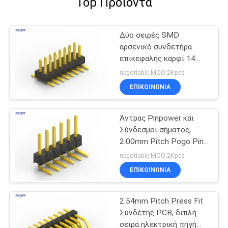
Top Προϊόντα
Δύο σειρές SMD
αρσενικό συνδετήρα
επικεφαλής καρφί 14
καρφίς υλικό επαφής
negotiable MOQ:2Kpcs
από κράμα χαλκού
ΕΠΙΚΟΙΝΩΝΊΑ
Άντρας Pinpower και
Σύνδεσμοι σήματος,
2.00mm Pitch Pogo Pin
Connector
negotiable MOQ:2Kpcs
ΕΠΙΚΟΙΝΩΝΊΑ
2.54mm Pitch Press Fit
Συνδέτης PCB, διπλή
σειρά ηλεκτρική πηγή