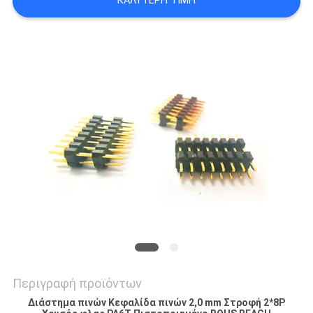
ΚΑΛΎΤΕΡΗ ΤΙΜΉ
SITEMAP
PRIVACY
POLICY
Περιγραφή προϊόντων
Διάστημα πινών Κεφαλίδα πινών 2,0 mm Στροφή 2*8P