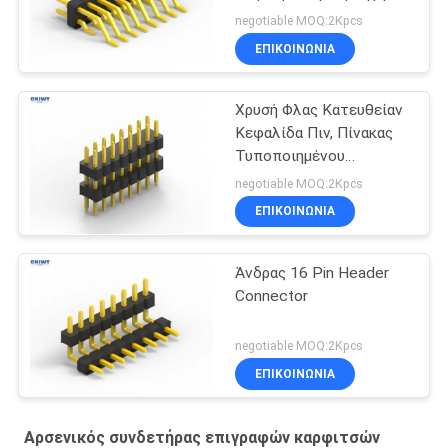
Pin Header
negotiable MOQ:2Kpcs
ΕΠΙΚΟΙΝΩΝΊΑ
Χρυσή Φλας Κατευθείαν
Κεφαλίδα Πιν, Πίνακας
Τυποποιημένου
Κυκλώματος Επιφάνεια
negotiable MOQ:2Kpcs
Mount Κεφαλίδα Πιν
ΕΠΙΚΟΙΝΩΝΊΑ
Άνδρας 16 Pin Header
Connector
negotiable MOQ:2Kpcs
ΕΠΙΚΟΙΝΩΝΊΑ
Αρσενικός συνδετήρας επιγραφών καρφιτσών