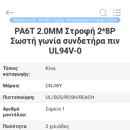
2026
ShenZhen
JWY
Electronic
Co.,Ltd.
Αρσενικός συνδετήρας επιγραφών καρφιτσών
All
Rights
Reserved.
PA6T 2.0MM Στροφή 2*8P
ΣΠΊΤΙ
Σωστή γωνία συνδετήρα πιν
ΠΡΟΪΌΝΤΑ
UL94V-0
ΠΕΡΊΠΟΥ
Τόπος
Κίνα
καταγωγής:
ΕΜΕΊΣ
Μάρκα:
CNJWY
ΓΎΡΟΣ
Πιστοποίηση:
UL/SGS/ROSH/REACH
ΕΡΓΟΣΤΑΣΊΩΝ
Αριθμό
Σημείο 1
μοντέλου:
ΠΟΙΟΤΙΚΌΣ
Ποσότητα
2 χιλιάδες