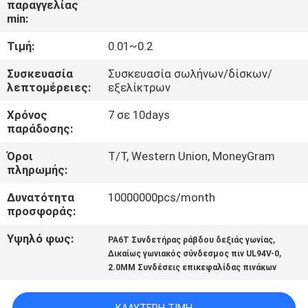
παραγγελίας
ΈΛΕΓΧΟΣ
min:
Τιμή:
0.01~0.2
ΜΑΣ
ΕΛΆΤΕ
Συσκευασία
Συσκευασία σωλήνων/δίσκων/
λεπτομέρειες:
εξελίκτρων
ΣΕ
Χρόνος
7 σε 10days
ΕΠΑΦΉ
παράδοσης:
ΜΕ
Όροι
T/T, Western Union, MoneyGram
πληρωμής:
ΖΗΤΉΣΤΕ
Δυνατότητα
10000000pcs/month
ΈΝΑ
προσφοράς:
ΑΠΌΣΠΑΣΜΑ
Υψηλό φως:
,
PA6T Συνδετήρας ράβδου δεξιάς γωνίας
,
Δικαίως γωνιακός σύνδεσμος πιν UL94V-0
2.0MM Συνδέσεις επικεφαλίδας πινάκων
COMPANY
NEWS