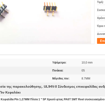
Τιμή:
Συσκε
Χρόνο
Όροι 
Δυνατ
Επ
Υψόμετρο:
10,0 mm
Πινάκια:
05
Μέγεθος πιν:
8.7MM
κασία της παρακολούθησης.
UL94V-0 Σύνδεσμος επικεφαλίδας ανδ
,
Πιν Κεφαλάκι
Κεφαλίδα Pin 1.27MM Πίτσα 1 * 5P Χρυσό φλας PA6T SMT Reel συσκευασμένο