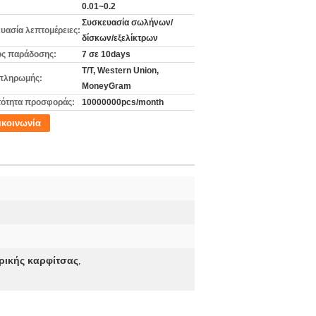
0.01~0.2
Συσκευασία σωλήνων/
υασία λεπτομέρειες:
δίσκων/εξελίκτρων
ς παράδοσης:
7 σε 10days
T/T, Western Union,
πληρωμής:
MoneyGram
ότητα προσφοράς:
10000000pcs/month
ικοινωνία
ρικής καρφίτσας
,