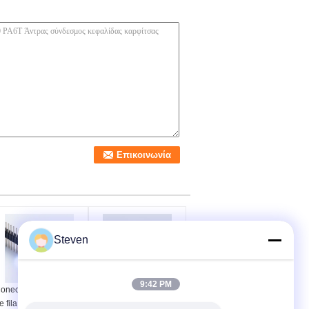
Steven
9:42 PM
onector de pin macho
Διπλή σειρά δεξιά γωνία
e fila única de montaje
αρσενικό Pin Header