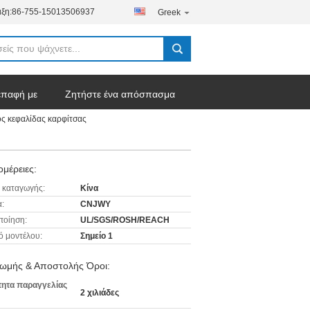
ξη:
86-755-15013506937
Greek
επαφή με
Ζητήστε ένα απόσπασμα
ς κεφαλίδας καρφίτσας
μέρειες:
 καταγωγής:
Κίνα
:
CNJWY
ποίηση:
UL/SGS/ROSH/REACH
ό μοντέλου:
Σημείο 1
ωμής & Αποστολής Όροι:
ητα παραγγελίας
2 χιλιάδες