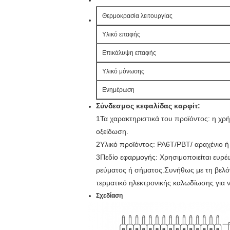
Θερμοκρασία λειτουργίας
Υλικό επαφής
Επικάλυψη επαφής
Υλικό μόνωσης
Ενημέρωση
Σύνδεσμος κεφαλίδας καρφίτ:
1Τα χαρακτηριστικά του προϊόντος: η χρ
οξείδωση.
2Υλικό προϊόντος: PA6T/PBT/ αραχένιο 
3Πεδίο εφαρμογής: Χρησιμοποιείται ευρέ
ρεύματος ή σήματος.Συνήθως με τη βελόν
τερματικό ηλεκτρονικής καλωδίωσης για ν
Σχεδίαση