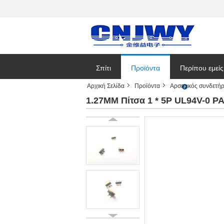
Σπίτι
Προϊόντα
Περίπου εμείς
Αρχική Σελίδα
Προϊόντα
Αρσενικός συνδετή
Εταιρικές ειδή
1.27MM Πίτσα 1 * 5P UL94V-0 P