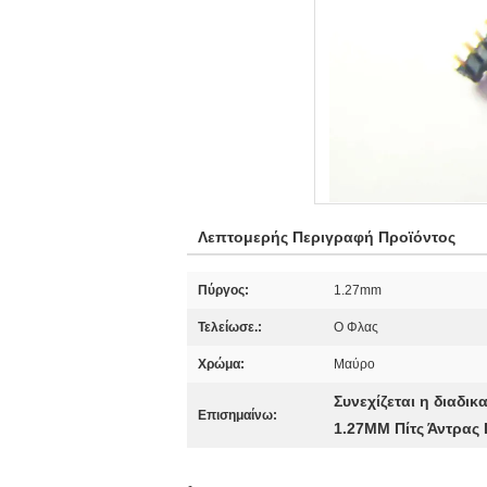
Λεπτομερής Περιγραφή Προϊόντος
Πύργος:
1.27mm
Τελείωσε.:
Ο Φλας
Χρώμα:
Μαύρο
Συνεχίζεται η διαδι
Επισημαίνω:
1.27MM Πίτς Άντρας 