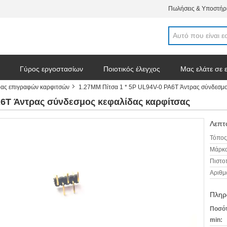
Πωλήσεις & Υποστήρι
Γύρος εργοστασίων
Ποιοτικός έλεγχος
Μας ελάτε σε 
ρας επιγραφών καρφιτσών
1.27MM Πίτσα 1 * 5P UL94V-0 PA6T Άντρας σύνδεσμο
σεις
A6T Άντρας σύνδεσμος κεφαλίδας καρφίτσας
Λεπτο
Τόπος
Μάρκα
Πιστο
Αριθμ
Πληρ
Ποσότ
min: