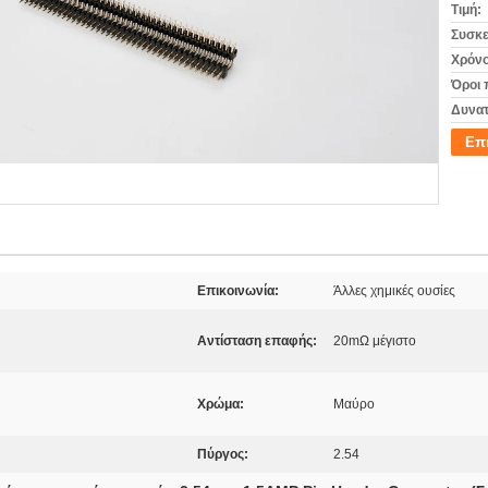
Τιμή:
Συσκε
Χρόνο
Όροι 
Δυνατ
Επ
Επικοινωνία:
Άλλες χημικές ουσίες
Αντίσταση επαφής:
20mΩ μέγιστο
Χρώμα:
Μαύρο
Πύργος:
2.54