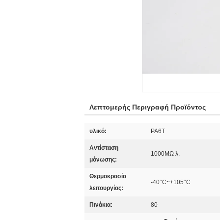
Λεπτομερής Περιγραφή Προϊόντος
υλικό:
PA6T
Αντίσταση
1000MΩ λ.
μόνωσης:
Θερμοκρασία
-40°C~+105°C
λειτουργίας:
Πινάκια:
80