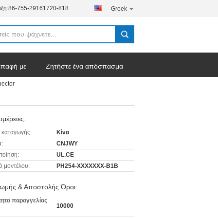
ξη:
86-755-29161720-818
Greek
επαφή με
Ζητήστε ένα απόσπασμα
nector
μέρειες:
 καταγωγής:
Κίνα
:
CNJWY
ποίηση:
UL.CE
ό μοντέλου:
PH254-XXXXXXX-B1B
ωμής & Αποστολής Όροι:
ητα παραγγελίας
10000