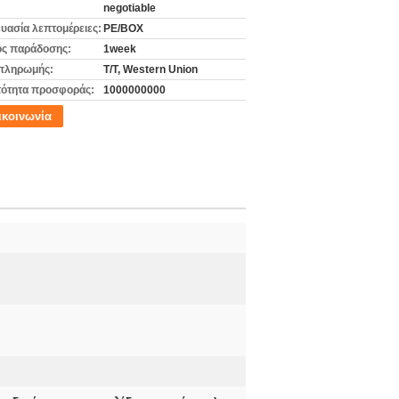
negotiable
υασία λεπτομέρειες:
PE/BOX
ς παράδοσης:
1week
πληρωμής:
T/T, Western Union
ότητα προσφοράς:
1000000000
ικοινωνία