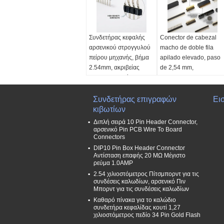
Συνδετήρας κεφαλής
Conector de cabezal
αρσενικού στρογγυλού
macho de doble fila
πείρου μηχανής, βήμα
apilado elevado, paso
2.54mm, ακριβείας
de 2,54 mm,
μηχανουργημένες
espaciador de placa de
επαφές, διπλής σειράς
circuito impreso de
PCB
altura extendida
Συνδετήρας επιγραφών
Ει
Πίσσα:
κιβωτίων
2,54mm x
Πίσσα:
2,54mm x
2,54mm
2,54mm
Διπλή σειρά 10 Pin Header Connector,
Αριθμός σειρών:
Αριθμός σειρών:
αρσενικό Pin PCB Wire To Board
Connectors
Διπλός υπόλοιπος
Διπλός υπόλοιπος
DIP10 Pin Box Header Connector
κόσμος
κόσμος
Αντίσταση επαφής 20 MΩ Μέγιστο
Εύρος καταμέτρησης
Εύρος καταμέτρησης
ρεύμα 1.0AMP
καρφιτσών:
4-64
καρφιτσών:
4-80
2.54 χιλιοστόμετρος Πίτσμπορντ για τις
καρφίτσες
καρφίτσες
συνδέσεις καλωδίων, αρσενικό Πιν
Τρέχουσα βαθμολογία:
Υψόμετρο του μονωτή:
Μπορντ για τις συνδέσεις καλωδίων
3.0A
7,0-25,0mm
Καθαρό πίνακα για το καλώδιο
συνδετήρα κεφαλίδας κουτί 1,27
Προσαρμόσιμο
χιλιοστόμετρος πεδίο 34 Pin Gold Flash