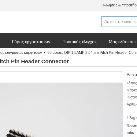
Πωλήσεις & Υποστήρι
Γύρος εργοστασίων
Ποιοτικός έλεγχος
Μας ελάτε σε 
ρας επιγραφών καρφιτσών
90 μοίρες DIP 1.5AMP 2.54mm Pitch Pin Header Con
σεις
itch Pin Header Connector
Λεπτο
Τόπος
Μάρκα
Πιστο
Αριθμ
Πληρ
Ποσότ
min: