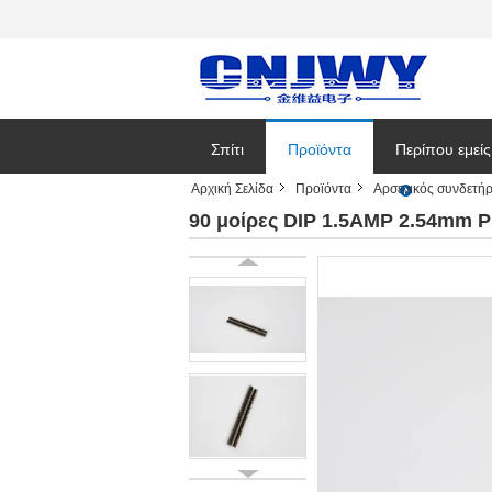
Σπίτι
Προϊόντα
Περίπου εμείς
Αρχική Σελίδα
Προϊόντα
Αρσενικός συνδετή
Εταιρικές ειδή
90 μοίρες DIP 1.5AMP 2.54mm P