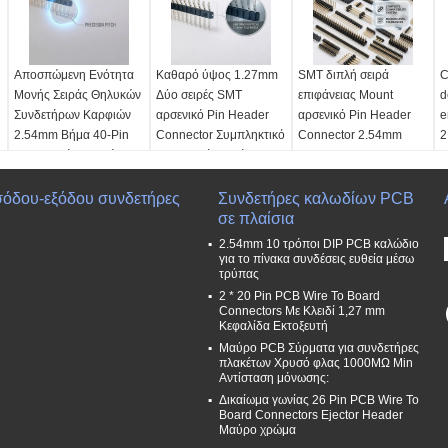
Αποσπώμενη Ενότητα
Καθαρό ύψος 1.27mm
SMT διπλή σειρά
C
Μονής Σειράς Θηλυκών
Δύο σειρές SMT
επιφάνειας Mount
d
Συνδετήρων Καρφιών
αρσενικό Pin Header
αρσενικό Pin Header
e
2.54mm Βήμα 40-Pin
Connector Συμπληκτικό
Connector 2.54mm
2
Προσαρμόσιμο Μήκος
σχεδιασμό επιφάνειας
Pitch PCB 80-Pin
p
PCB
Reflow συμβατό
i
Πίσσα:
2,54 χλστ
σόδου-εξόδου συνδετήρες
Αριθμός σειρών:
Μονή
Πίσσα:
1,27mm x
Συνδετήρες καλωδίων PCB
Πίσσα:
2,54mm x
Π
σειρά
1,27mm
σε πλαίσια
2,54mm
Α
Μέγιστος αριθμός pin:
Αριθμός σειρών:
Αριθμός σειρών:
σ
2.54mm 10 τρόποι DIP PCB καλώδιο
40-Pin Strip
Διπλός υπόλοιπος
Διπλός υπόλοιπος
Ε
για το πίνακα συνδέσεις ευθεία μέσω
τρύπας
Τύπος διαχωρισμού:
V-
κόσμος
κόσμος
κ
2 * 20 Pin PCB Wire To Board
Groove Σκορ
Εύρος καταμέτρησης
Εύρος καταμέτρησης
κ
Connectors Με Κλειδί 1,27 mm
καρφιτσών:
10-100
καρφιτσών:
4-80
Τ
Κεφαλίδα Εκτοξευτή
καρφίτσες
καρφίτσες
3
Μαύρο PCB Σύρματα για συνδετήρες
Τρέχουσα βαθμολογία:
Τρέχουσα βαθμολογία:
πλακέτων Χρυσό φλας 1000MΩ Min
1.0Α
2.5α
Αντίσταση μόνωσης:
Δικαίωμα γωνίας 26 Pin PCB Wire To
Board Connectors Ejector Header
Μαύρο χρώμα