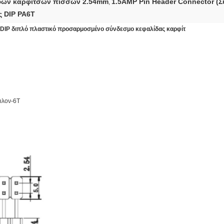
φών καρφιτσών πισσών 2.54mm
1.5AMP Pin Header Connector (Σ
,
ς DIP PA6T
ες DIP διπλό πλαστικό προσαρμοσμένο σύνδεσμο κεφαλίδας καρφίτ
ιλον-6T