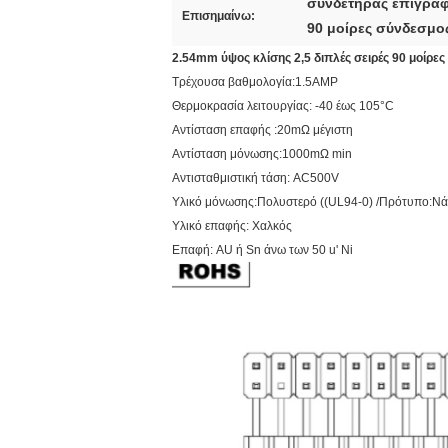
συνδετήρας επιγρα
Επισημαίνω:
90 μοίρες σύνδεσμο
2.54mm ύψος κλίσης 2,5 διπλές σειρές 90 μοίρ
Τρέχουσα βαθμολογία:1.5AMP
Θερμοκρασία λειτουργίας: -40 έως 105°C
Αντίσταση επαφής :20mΩ μέγιστη
Αντίσταση μόνωσης:1000mΩ min
Αντισταθμιστική τάση: AC500V
Υλικό μόνωσης:Πολυστερό ((UL94-0) /Πρότυπο:Νά
Υλικό επαφής: Χαλκός
Επαφή: AU ή Sn άνω των 50 u' Ni