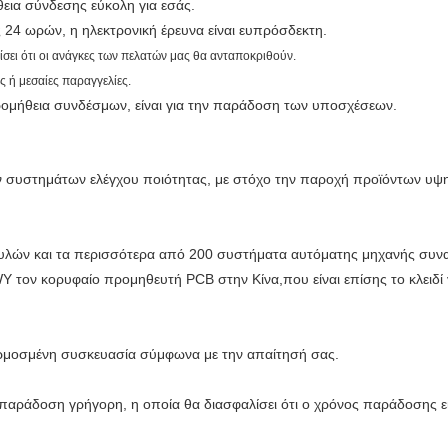
εια σύνδεσης εύκολη για εσάς.
24 ωρών, η ηλεκτρονική έρευνα είναι ευπρόσδεκτη.
ίσει ότι οι ανάγκες των πελατών μας θα ανταποκριθούν.
ς ή μεσαίες παραγγελίες.
προμήθεια συνδέσμων, είναι για την παράδοση των υποσχέσεων.
 συστημάτων ελέγχου ποιότητας, με στόχο την παροχή προϊόντων υψη
λών και τα περισσότερα από 200 συστήματα αυτόματης μηχανής συν
τον κορυφαίο προμηθευτή PCB στην Κίνα,που είναι επίσης το κλειδί γι
σαρμοσμένη συσκευασία σύμφωνα με την απαίτησή σας.
παράδοση γρήγορη, η οποία θα διασφαλίσει ότι ο χρόνος παράδοσης ε