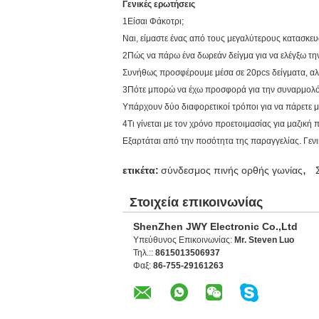
Γενικές ερωτήσεις
1Είσαι Φάκοτρι;
Ναι, είμαστε ένας από τους μεγαλύτερους κατασκε
2Πώς να πάρω ένα δωρεάν δείγμα για να ελέγξω τη
Συνήθως προσφέρουμε μέσα σε 20pcs δείγματα, αλλ
3Πότε μπορώ να έχω προσφορά για την συναρμολ
Υπάρχουν δύο διαφορετικοί τρόποι για να πάρετε μι
4Τι γίνεται με τον χρόνο προετοιμασίας για μαζική
Εξαρτάται από την ποσότητα της παραγγελίας. Γενι
,
ετικέτα:
σύνδεσμος πινής ορθής γωνίας
Στοιχεία επικοινωνίας
ShenZhen JWY Electronic Co.,Ltd
Υπεύθυνος Επικοινωνίας:
Mr. Steven Luo
Τηλ.::
8615013506937
Φαξ:
86-755-29161263