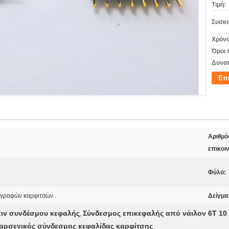
Τιμή:
Συσκε
Χρόνο
Όροι 
Δυνατ
Επ
Αριθμό
επικοι
Φύλο:
ιγραφών καρφιτσών
Δείγμα
ιν συνδέσμου κεφαλής
Σύνδεσμος επικεφαλής από νάιλον 6T 10
,
αρσενικός σύνδεσμος κεφαλίδας καρφίτσης