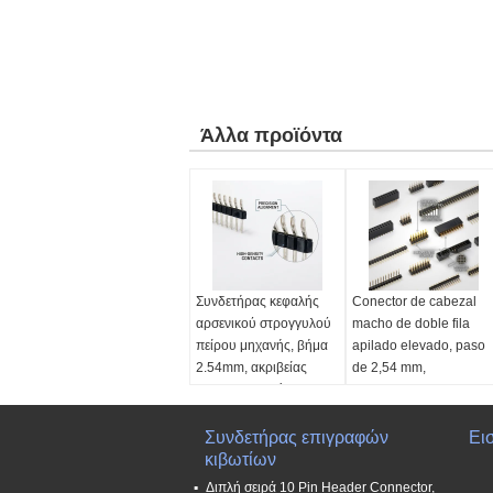
Άλλα προϊόντα
Συνδετήρας κεφαλής
Conector de cabezal
αρσενικού στρογγυλού
macho de doble fila
πείρου μηχανής, βήμα
apilado elevado, paso
2.54mm, ακριβείας
de 2,54 mm,
μηχανουργημένες
espaciador de placa de
επαφές, διπλής σειράς
circuito impreso de
PCB
altura extendida
Συνδετήρας επιγραφών
Ει
Πίσσα:
κιβωτίων
2,54mm x
Πίσσα:
2,54mm x
2,54mm
2,54mm
Διπλή σειρά 10 Pin Header Connector,