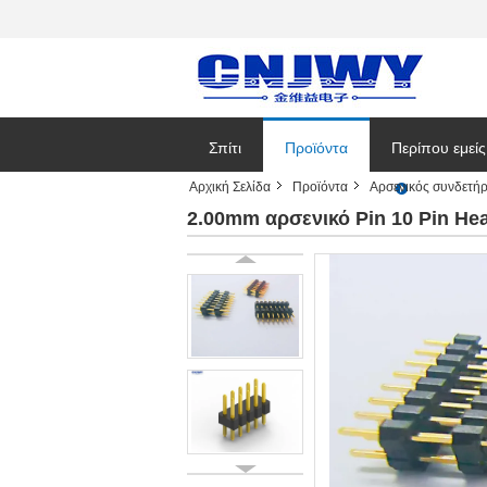
Σπίτι
Προϊόντα
Περίπου εμείς
Αρχική Σελίδα
Προϊόντα
Αρσενικός συνδετή
Εταιρικές ειδή
2.00mm αρσενικό Pin 10 Pin He