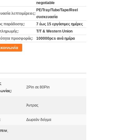
negotiable
PE/Tray/Tube/Tape/Reel
υασία λεπτομέρειες:
συσκευασία
ς παράδοσης:
7 έως 15 εργάσιμες ημέρες
πληρωμής:
T/T & Western Union
ότητα προσφοράς:
100000pcs ανά ημέρα
ικοινωνία
ς
2Pin σε 80Pin
νωνίας:
Άντρας
:
Δωρεάν δείγμα
 πιν
,