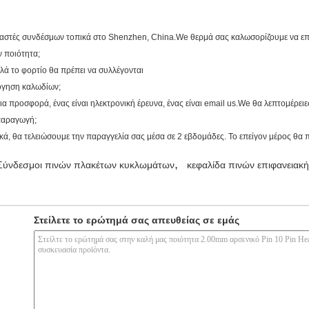
υαστές συνδέσμων τοπικά στο Shenzhen, China.We θερμά σας καλωσορίζουμε να επι
ν ποιότητα;
ά το φορτίο θα πρέπει να συλλέγονται
όγηση καλωδίων;
α προσφορά, ένας είναι ηλεκτρονική έρευνα, ένας είναι email us.We θα λεπτομέρειες
 παραγωγή;
κά, θα τελειώσουμε την παραγγελία σας μέσα σε 2 εβδομάδες. Το επείγον μέρος θα 
,
Σύνδεσμοι πινών πλακέτων κυκλωμάτων
κεφαλίδα πινών επιφανειακ
Στείλετε το ερώτημά σας απευθείας σε εμάς