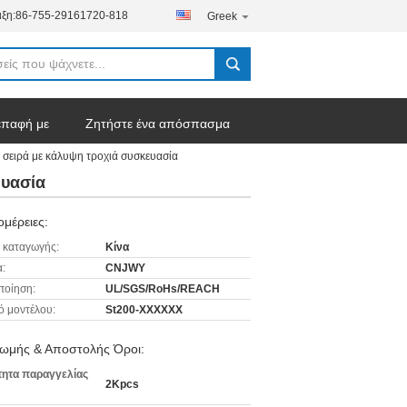
ξη:
86-755-29161720-818
Greek
επαφή με
Ζητήστε ένα απόσπασμα
 σειρά με κάλυψη τροχιά συσκευασία
ευασία
μέρειες:
 καταγωγής:
Κίνα
:
CNJWY
ποίηση:
UL/SGS/RoHs/REACH
ό μοντέλου:
St200-XXXXXX
ωμής & Αποστολής Όροι:
ητα παραγγελίας
2Kpcs