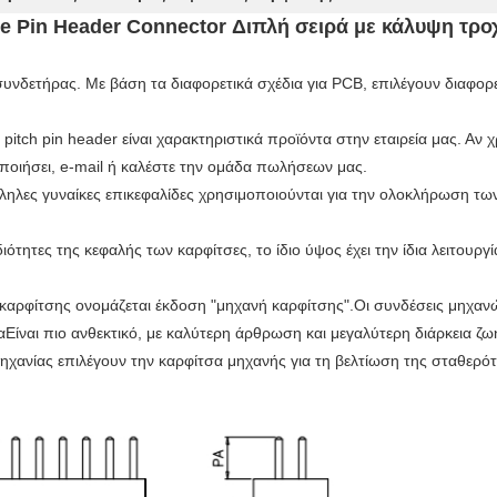
e Pin Header Connector Διπλή σειρά με κάλυψη τρο
συνδετήρας. Με βάση τα διαφορετικά σχέδια για PCB, επιλέγουν διαφορ
 pin header είναι χαρακτηριστικά προϊόντα στην εταιρεία μας. Αν χρ
οιήσει, e-mail ή καλέστε την ομάδα πωλήσεων μας.
τάλληλες γυναίκες επικεφαλίδες χρησιμοποιούνται για την ολοκλήρωση 
ιότητες της κεφαλής των καρφίτσες, το ίδιο ύψος έχει την ίδια λειτουργ
καρφίτσης ονομάζεται έκδοση "μηχανή καρφίτσης".Οι συνδέσεις μηχανών
Είναι πιο ανθεκτικό, με καλύτερη άρθρωση και μεγαλύτερη διάρκεια ζω
ομηχανίας επιλέγουν την καρφίτσα μηχανής για τη βελτίωση της σταθερό