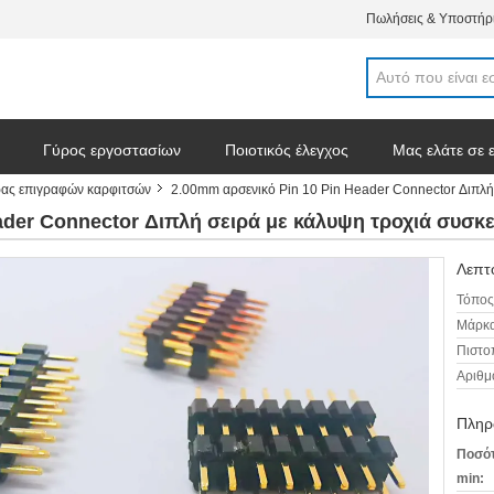
Πωλήσεις & Υποστήρι
Γύρος εργοστασίων
Ποιοτικός έλεγχος
Μας ελάτε σε 
ρας επιγραφών καρφιτσών
2.00mm αρσενικό Pin 10 Pin Header Connector Διπλή
σεις
ader Connector Διπλή σειρά με κάλυψη τροχιά συσκ
Λεπτο
Τόπος
Μάρκα
Πιστο
Αριθμ
Πληρ
Ποσότ
min: