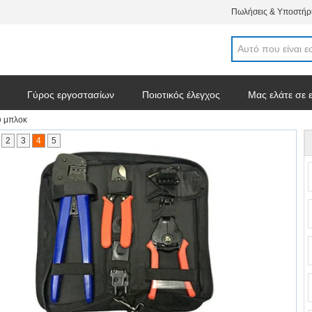
Πωλήσεις & Υποστήρι
Γύρος εργοστασίων
Ποιοτικός έλεγχος
Μας ελάτε σε 
ύ μπλοκ
σεις
2
3
4
5