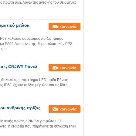
 ως πρώτη ύλη. Λόγω της αντοχής του σε υψηλές
ρματικό μπλοκ
Επικοινωνία
P68 καλώδιο σύνδεσμος πρίζας πρίζας
ικό PA66 Απομονωτής: θερμοπλαστικός PPS
τερα
λοκ, CNJWY Πάνελ
Επικοινωνία
 θηλυκό αρσενικό σήμα LED πρίζα Εθνική
 IP68, έχουν το ίδιο μέγεθος και τις ίδιες
ου ανδρικής πρίζας
Επικοινωνία
θηλυκής πρίζας 6PIN 5A για φώτα LED
α, η εταιρεία που παρήγαγε τη σύνδεση είναι