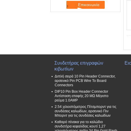
Συνδετήρας επιγραφών
Ει
κιβωτίων
Διπλή σειρά 10 Pin Header Connector,
αρσενικό Pin PCB Wire To Board
Connectors
DIP10 Pin Box Header Connector
Αντίσταση επαφής 20 MΩ Μέγιστο
ρεύμα 1.0AMP
2.54 χιλιοστόμετρος Πίτσμπορντ για τις
συνδέσεις καλωδίων, αρσενικό Πιν
Μπορντ για τις συνδέσεις καλωδίων
Καθαρό πίνακα για το καλώδιο
συνδετήρα κεφαλίδας κουτί 1,27
χιλιοστόμετρος πεδίο 34 Pin Gold Flash