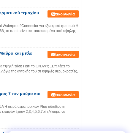
ερματικού τεμαχίου
Επικοινωνία
 Waterproof Connector για εξωτερικό φωτισμό Η
P68, το οποίο είναι κατασκευασμένο από υψηλής
 Μαύρο και μπλε
Επικοινωνία
 Υψηλή τάση Γιατί το CNJWY; 1Επιλέξτε το
. Λόγω της αντοχής του σε υψηλές θερμοκρασίες,
ος 7 πιν μαύρο και
Επικοινωνία
 5A Η σειρά αεροπορικών Plug αδιάβροχη
 επαφών έχουν 2,3,4,5,6,7pin,Μπορεί να