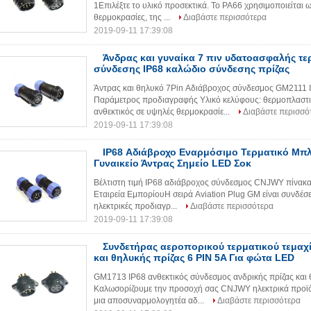
1Επιλέξτε το υλικό προσεκτικά. Το PA66 χρησιμοποιείται
θερμοκρασίες, της ...
Διαβάστε περισσότερα
2019-09-11 17:39:08
Άνδρας και γυναίκα 7 πιν υδατοασφαλής τε
σύνδεσης IP68 καλώδιο σύνδεσης πρίζας
Άντρας και θηλυκό 7Pin Αδιάβροχος σύνδεσμος GM2111 I
Παράμετρος προδιαγραφής Υλικό κελύφους: θερμοπλαστ
ανθεκτικός σε υψηλές θερμοκρασίε...
Διαβάστε περισσό
2019-09-11 17:39:08
IP68 Αδιάβροχο Εναρμόσιμο Τερματικό Μπ
Γυναικείο Άντρας Σημείο LED Σοκ
Βέλτιστη τιμή IP68 αδιάβροχος σύνδεσμος CNJWY πίνακα
Εταιρεία ΕμπορίουΗ σειρά Aviation Plug GM είναι συνδέσεις
ηλεκτρικές προδιαγρ...
Διαβάστε περισσότερα
2019-09-11 17:39:08
Συνδετήρας αεροπορικού τερματικού τεμαχί
και θηλυκής πρίζας 6 PIN 5A Για φώτα LED
GM1713 IP68 ανθεκτικός σύνδεσμος ανδρικής πρίζας και 
Καλωσορίζουμε την προσοχή σας CNJWY ηλεκτρικά προϊόντ
μια αποσυναρμολογητέα αδ...
Διαβάστε περισσότερα