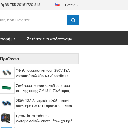
ξη:
86-755-29161720-818
Greek
επαφή με
Ζητήστε ένα απόσπασμα
Προϊόντα
Υψηλή ονομαστική τάση 250V 13A
Δυναμικό καλώδιο κοινό σύνδεσμο
GM1311 αρσενική θηλυκή πρίζα
Σύνδεσμος κοινού καλωδίου ισχύος
υψηλής τάσης GM1311 Σύνδεσμος
τερματικού μπλοκ
250V 13A Δυναμικό καλώδιο κοινό
σύνδεσμο GM1311 αρσενικό θηλυκό
αεροπορική πρίζα πρίζα
Εργαλεία εγκατάστασης
φωτοβολταϊκών συστημάτων χαμηλής
διαρροής νερού