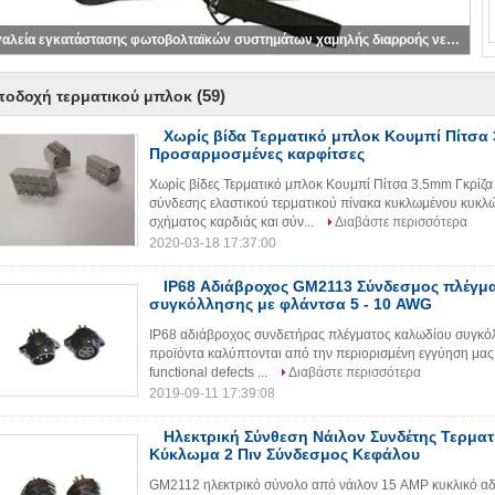
Εργαλεία εγκατάστασης φωτοβολταϊκών συστημάτων χαμηλής διαρροής νερού
(59)
ποδοχή τερματικού μπλοκ
Χωρίς βίδα Τερματικό μπλοκ Κουμπί Πίτσα 
Προσαρμοσμένες καρφίτσες
Χωρίς βίδες Τερματικό μπλοκ Κουμπί Πίτσα 3.5mm Γκρίζ
σύνδεσης ελαστικού τερματικού πίνακα κυκλωμένου κυκλώ
σχήματος καρδιάς και σύν...
Διαβάστε περισσότερα
2020-03-18 17:37:00
IP68 Αδιάβροχος GM2113 Σύνδεσμος πλέγμ
συγκόλλησης με φλάντσα 5 - 10 AWG
IP68 αδιάβροχος συνδετήρας πλέγματος καλωδίου συγκό
προϊόντα καλύπτονται από την περιορισμένη εγγύηση μας. w
functional defects ...
Διαβάστε περισσότερα
2019-09-11 17:39:08
Ηλεκτρική Σύνθεση Νάιλον Συνδέτης Τερμα
Κύκλωμα 2 Πιν Σύνδεσμος Κεφάλου
GM2112 ηλεκτρικό σύνολο από νάιλον 15 AMP κυκλικό αδ