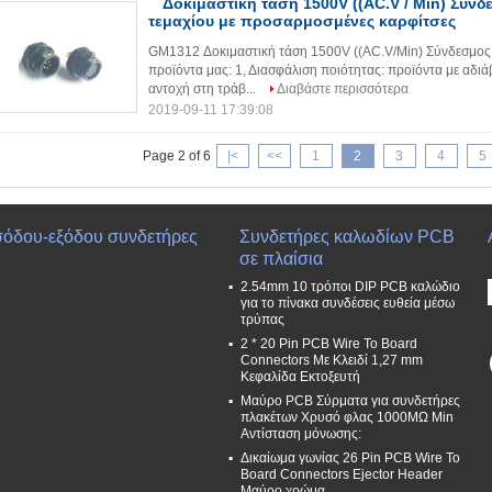
Δοκιμαστική τάση 1500V ((AC.V / Min) Συνδ
τεμαχίου με προσαρμοσμένες καρφίτσες
GM1312 Δοκιμαστική τάση 1500V ((AC.V/Min) Σύνδεσμος
προϊόντα μας: 1, Διασφάλιση ποιότητας: προϊόντα με αδιάβ
αντοχή στη τράβ...
Διαβάστε περισσότερα
2019-09-11 17:39:08
Page 2 of 6
|<
<<
1
2
3
4
5
σόδου-εξόδου συνδετήρες
Συνδετήρες καλωδίων PCB
σε πλαίσια
2.54mm 10 τρόποι DIP PCB καλώδιο
για το πίνακα συνδέσεις ευθεία μέσω
τρύπας
2 * 20 Pin PCB Wire To Board
Connectors Με Κλειδί 1,27 mm
Κεφαλίδα Εκτοξευτή
Μαύρο PCB Σύρματα για συνδετήρες
πλακέτων Χρυσό φλας 1000MΩ Min
Αντίσταση μόνωσης:
Δικαίωμα γωνίας 26 Pin PCB Wire To
Board Connectors Ejector Header
Μαύρο χρώμα