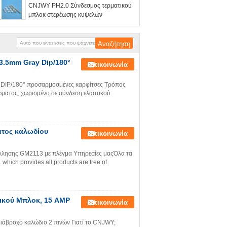
CNJWY PH2.0 Σύνδεσμος τερματικού
μπλοκ στερέωσης κυψελών
3.5mm Gray Dip/180°
Επικοινωνία
α DIP/180° προσαρμοσμένες καρφίτσες Τρόπος
ματος, χωρισμένο σε σύνδεση ελαστικού
ατος καλωδίου
Επικοινωνία
λλησης GM2113 με πλέγμα Υπηρεσίες μαςΌλα τα
hich provides all products are free of
τικού Μπλοκ, 15 AMP
Επικοινωνία
ιάβροχο καλώδιο 2 πινών Γιατί το CNJWY;