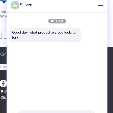
ετήρας τερματικού
Επικοινωνία
Steven
 βύθους με προσαρμοσμένες καρφίτσες Τα
ροχα, λάδια, σκόνη και άλλες λειτουργίες, ισχυρή
8:14 AM
Good day, what product are you looking 
6
>>
>|
for?
Αίτηση κράτησης
Στείλετε
sgs
E-Mail
Sitemap
|
Mobile Site