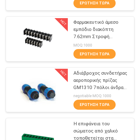
ΈΛΕΓΧΟΣ
ΕΡΏΤΗΣΗ ΤΏΡΑ
HOT
Φαρμακευτικό άμεσο
ΜΑΣ
46
εμπόδιο διακόπτη
ΕΛΆΤΕ
7.62mm Στροφή
Συνδετήρας
ΣΕ
Προσαρμοσμένο χρώμα
MOQ:1000
επιγραφών PCB
και καρφίτσες
ΕΠΑΦΉ
ΕΡΏΤΗΣΗ ΤΏΡΑ
ΜΕ
HOT
Αδιάβροχος συνδετήρας
αεροπορικής πρίζας
ΖΗΤΉΣΤΕ
GM1310 7πόλοι άνδρας
29
και γυναίκα 200V 5A
ΈΝΑ
negotiable MOQ:1000
Συγκρότημα
ΕΡΏΤΗΣΗ ΤΏΡΑ
ΑΠΌΣΠΑΣΜΑ
καλωδίων με
Η επιφάνεια του
COMPANY
επίπεδη κορδέλα
σώματος από χαλκό
NEWS
τοποθετείται στα