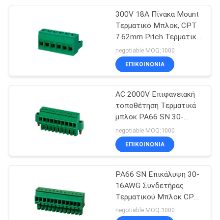
300V 18A Πίνακα Mount
15
Τερματικό Μπλοκ, CPT
Συνδετήρες
7.62mm Pitch Τερματικό
Strip Connector
negotiable MOQ:1000
καλωδίων PCB σε
ΕΠΙΚΟΙΝΩΝΊΑ
πλαίσια
AC 2000V Επιφανειακή
τοποθέτηση Τερματικά
μπλοκ PA66 SN 30-
52
16AWG H18.8mm DIP με
negotiable MOQ:1000
Συνδέτης PCB από
βίδα
ΕΠΙΚΟΙΝΩΝΊΑ
πλακέτο σε
PA66 SN Επικάλυψη 30-
πλακέτο
16AWG Συνδετήρας
Τερματικού Μπλοκ CPT
3.81mm Στροφή 1*10P
negotiable MOQ:1000
Πράσινο