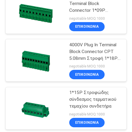
Terminal Block
Connector 1*09P
29
Πράσινο PA66 SN
negotiable MOQ:1000
Επιχρισμένο 30-12AWG
Συνδετήρας
ΕΠΙΚΟΙΝΩΝΊΑ
καλωδίων IDC
4000V Plug In Terminal
Block Connector CPT
5.08mm Στροφή 1*18P
Πράσινο PA66 SN
negotiable MOQ:1000
Καθαρισμένο
ΕΠΙΚΟΙΝΩΝΊΑ
7
1*15P Στροφώδης
Σύνδεσμος DIP
σύνδεσμος τερματικού
τεμαχίου συνδετήρα
negotiable MOQ:1000
ΕΠΙΚΟΙΝΩΝΊΑ