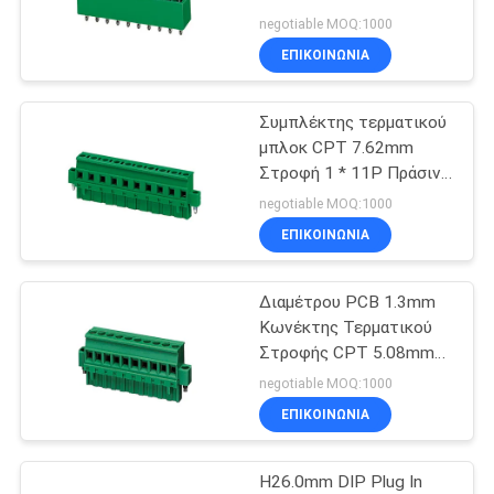
τερματικά μπλοκ CST
negotiable MOQ:1000
3,50 mm Στροφή 1,3 mm
ΕΠΙΚΟΙΝΩΝΊΑ
SITEMAP
Διαμέτρος PCB
63
Υποδοχή
Συμπλέκτης τερματικού
PRIVACY
μπλοκ CPT 7.62mm
τερματικού μπλοκ
POLICY
Στροφή 1 * 11P Πράσινο
PA66 SN 30-12AWG
negotiable MOQ:1000
ΕΠΙΚΟΙΝΩΝΊΑ
Διαμέτρου PCB 1.3mm
12
Κωνέκτης Τερματικού
Συσκευές
Στροφής CPT 5.08mm
Στροφή 1*16P Κώμα
negotiable MOQ:1000
ηλεκτρικών
από χαλκό
ΕΠΙΚΟΙΝΩΝΊΑ
καλωδίων
H26.0mm DIP Plug In