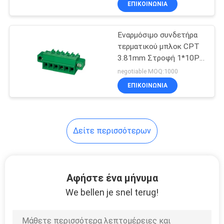
ΕΠΙΚΟΙΝΩΝΊΑ
24
Συνδετήρας
Εναρμόσιμο συνδετήρα
καλωδίων FPC
τερματικού μπλοκ CPT
3.81mm Στροφή 1*10P
Πράσινο PA66 SN 30-
negotiable MOQ:1000
16AWG
ΕΠΙΚΟΙΝΩΝΊΑ
69
Δείτε περισσότερων
Εισόδου-εξόδου
συνδετήρες
Αφήστε ένα μήνυμα
We bellen je snel terug!
20